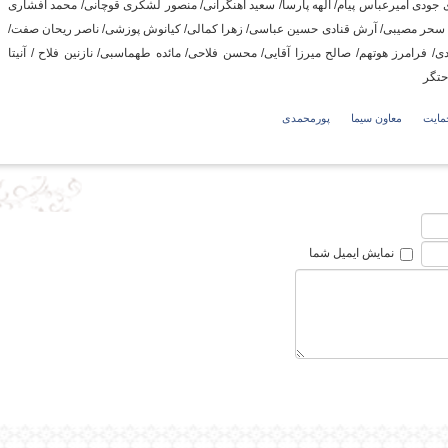
ی جودی امیرعباس پیام/ الهه پارسا/ سعید آهنگرانی/ منصور لشکری قوچانی/ محمد افشاری
 سحر مصیبی/ آرش قنادی حسین عباسی/ زهرا کمالی/ کیانوش پوزشی/ ناصر ریحان صفت/
/ فرامرز هوتهم/ صالح میرزا آقایی/ محسن فلاحی/ مائده طهماسبی/ نازنین فلاح / آنیتا
حتگر
مایت
معاون سیما
پورمحمدی
نمایش ایمیل شما