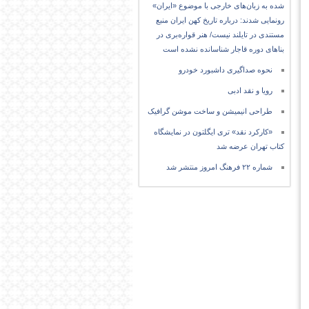
شده به زبان‌های خارجی با موضوع «ایران»
رونمایی شدند: درباره تاریخ کهن ایران منبع
مستندی در تایلند نیست/ هنر قواره‌بری در
بناهای دوره قاجار شناسانده نشده است
نحوه صداگیری داشبورد خودرو
رویا و نقد ادبی
طراحی انیمیشن و ساخت موشن گرافیک
«کارکرد نقد» تری ایگلتون در نمایشگاه
کتاب تهران عرضه شد
شماره ۲۲ فرهنگ امروز منتشر شد