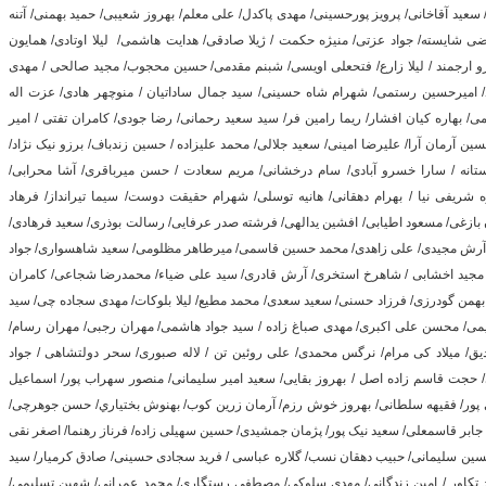
 سعید آقاخانی/ پرویز پورحسینی/ مهدی پاکدل/ علی معلم/ بهروز شعیبی/ حمید بهمنی/ آتنه
تضی شایسته/ جواد عزتی/ منیژه حکمت / ژیلا صادقی/ هدایت هاشمی/ لیلا اوتادی/ همایون
و ارجمند / لیلا زارع/ فتحعلی اویسی/ شبنم مقدمی/ حسین محجوب/ مجید صالحی / مهدی
/ امیرحسین رستمی/ شهرام شاه حسینی/ سید جمال ساداتیان / منوچهر هادی/ عزت اله
/ بهاره کیان افشار/ ریما رامین فر/ سید سعید رحمانی/ رضا جودی/ کامران تفتی / امیر
ن آرمان آرا/ علیرضا امینی/ سعید جلالی/ محمد علیزاده / حسین زندباف/ برزو نیک نژاد/
لستانه / سارا خسرو آبادی/ سام درخشانی/ مریم سعادت / حسن میرباقری/ آشا محرابی/
یفی نیا / بهرام دهقانی/ هانیه توسلی/ شهرام حقیقت دوست/ سیما تیرانداز/ فرهاد
 بازغی/ مسعود اطیابی/ افشین یدالهی/ فرشته صدر عرفایی/ رسالت بوذری/ سعید فرهادی/
ی/ آرش مجیدی/ علی زاهدی/ محمد حسین قاسمی/ میرطاهر مظلومی/ سعید شاهسواری/ جواد
ی/ مجید اخشابی / شاهرخ استخری/ آرش قادری/ سید علی ضیاء/ محمدرضا شجاعی/ کامران
 بهمن گودرزی/ فرزاد حسنی/ سعید سعدی/ محمد مطیع/ لیلا بلوکات/ مهدی سجاده چی/ سید
می/ محسن علی اکبری/ مهدی صباغ زاده / سید جواد هاشمی/ مهران رجبی/ مهران رسام/
/ میلاد کی مرام/ نرگس محمدی/ علی روئین تن / لاله صبوری/ سحر دولتشاهی / جواد
/ حجت قاسم زاده اصل / بهروز بقایی/ سعید امیر سلیمانی/ منصور سهراب پور/ اسماعیل
 پور/ فقیهه سلطانی/ بهروز خوش رزم/ آرمان زرین کوب/ بهنوش بختياري/ حسن جوهرچی/
جابر قاسمعلی/ سعید نیک پور/ پژمان جمشیدی/ حسین سهیلی زاده/ فرناز رهنما/ اصغر نقی
حسین سلیمانی/ حبیب دهقان نسب/ گلاره عباسی / فرید سجادی حسینی/ صادق کرمیار/ سید
 تکاور / امین زندگانی/ مهدی سلوکی/ مصطفی رستگاری/ محمد عمرانی/ شهین تسلیمی/