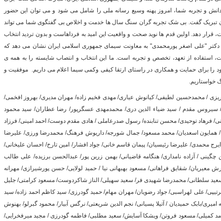
انش و تجربه شما، ‌امروز پهنه وسیع رسانه ملی را شامل می شود و می توان این حضور
ران تبریک گفت. بی شک تجربه گران سنگ سال ها خدمت و اخلاص بی گفتگوی شما می تواند
گ
 قرار دهد. اولین قدم ها نوید صحت و واقعیت این امید به فرداهاست و بدون تردید انتخاب
ی دکتر "علی اصغر پورمحمدی" به معاونت سیمای جمهوری اسلامی ایران نشان می دهد که
ت، استفاده از تعهد، تخصص و تجربه است. ما این انتخاب و انتصاب شایسته را به همه ی
 را برای حمایت و همکاری در راستای ارتقا کیفی وکمی سیما اعلام می داریم. موفقیت و
گ خواستاریم.
تبریزی / محمدحسین لطیفی/ کیانوش عیاری/ مهدی فخیم زاده/ مهران مدیری/ بهروز افخمی/
/ سیروس مقدم / سید ضیاء الدین دری/ محمدمهدی عسگرپور/ رضا عطاران/ سید محمود
/ فرهاد توحیدی/ محسن تنابنده/ رسول صدرعاملی / هادی مقدم دوست/ احمد امینی/ فرزاد
/ همایون اسعدیان/ محمد مسعود/ جمال شورجه/ داریوش فرهنگ/ محمدرضا ورزی/ علیرضا
یرج محمدی/ علیرضا رئیسیان/ پیمان قاسم خانی/ جواد افشار/ امین تارخ/ احسان علیخانی/
چگینی / آزاده نامداری/ هنگامه قاضیانی/ بهمن زرین پور/ عبدالحسن برزیده/ علی طالب
ش معیریان/ شقایق فراهانی/ مسعود بهبهانی نیا / حمید لولایی/ حسن پورشیرازی/ مهرانه
عید سلطانی/ محمدرضا شهیدی فر/ سعید سهیلی/ الناز شاکردوست/ مسعود کرامتی/ جلیل
رتیپی/ علی لهراسبی/ جواد رضويان/ مهران مهام/ حمید گودرزی/ سید کاظم احمد زاده/ سید
میری/بابک حمیدیان / آتیلا پسیانی/ نجم الدین شریعتی/ نرگس آبیار/ محمود گبرلو/ بهنوش
امد کمیلی/ مسعود فروتن/ ویشکا آسایش/ سعید مطلبی/ فاطمه گودرزی / مجید میرفخرایی/