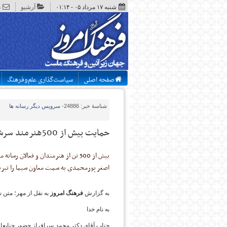
شنبه ۱۷ مرداد ۰۵ - ۰۱:۱۴
آرشیو
د
صفحه اصلی
سیاست‌گذاری علم‌وفرهنگ
شناسهٔ خبر: 24886
-
سرویس
دیگر رسانه ها
حمایت بیش از 500هنرمند سرشناس از انتصاب پور محمدی به معاونت سیما/ اسامی
بیش از 500 تن از هنرمندان و فعالا
اصغر پورمحمدی به سمت معاون سیما را تبر
به گزارش
فرهنگ امروز
به نقل از مهر؛
متن ن
به نام خدا
جناب آقای دکتر محمد سرافراز حضور جنابعا