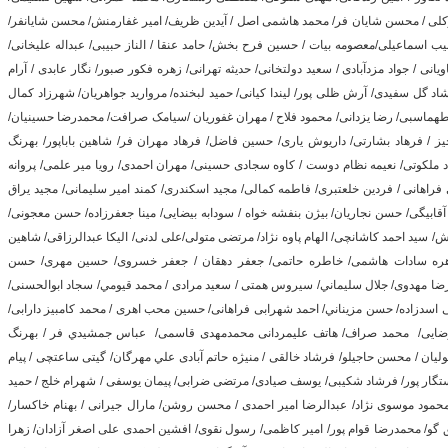
وکلی / محسن شایان فر/ محمد هاشمی اصل / آیدین ظریف/ امیر غفارمنش/ محسن شایانفر/
بیب اسماعیلی/معصومه بیات / حسین فرح بخش/ حامد عنقا / الناز حبیبی/ عبداله علیخانی/
انی / جواد مزدآبادی / سعید دولتخانی/ حدیثه تهرانی/ زهره فکور صبور/ نگار عابدی / آرام
اد گل سفیدی/ آرش ظلی پور/ لیندا کیانی/ حمید لبخنده/ مروارید جواهریان/ شهرزاد کمال
 طهماسبی/ رضا یزدانی/ محمود فلاح / مهران غفوریان /سیامک صرافت/ محمدرضا حسينيان/
يز / فرهاد بشارتی/ داریوش یاری/ حسین فاضل/ فرهاد مهران فر/ شاهین باباپور/ بهرنگ
 ملکوتی/ نعیمه نظام دوست / کاوه سجادی حسینی/ مهران احمدی/ رویا میر علمی/ پروانه
 فراهانی / فردین خلعتبری/ فاطمه کمالی/ مجید اسکندری/ کمند امیر سلیمانی/ مجید یراق
ابیگی/ حسن نجاریان/ بیژن بنفشه خواه / سودابه بیضایی/ مینا جعفرزاده/ حسن معجونی/
سید احمد کاشانچی/ الهام پاوه نژاد/ مرتضی متولی/علی لدنی/ الیکا عبدالرزاقی/ شاهین
هره سادات هاشمی/ خاطره حاتمی/ جعفر دهقان / جعفر خسروی/ حسین مهری/ حسن
ا مهدوی/ جلال سليماني/ سیروس همتی / سعید مرادی / محمد قيومي/ سجاد ابوالحسنی/
لی اسدزاده/ حسن مزيناني/ احمد شهرابی فراهانی/ حسین محب اهری / محمد کامبیز دارابی/
رضایی/ محمد صراف/ هاتف علیمردانی محمدمهدی قاسمی/ عباس جمشيدي فر / بهرنگ
لیان / محسن حاجيلو/ فرشاد خالقی / منیژه حاتم آبادی علي مهرگان/ گیتی ساعتچی / پیام
ستگار پور/ فرشاد شکیبی/ یوسف صیادی/ مرتضی ضرابی/ پیمان یوسفی / شهرام خلج / حمید
محمود موسوی نژاد/ عبدالرضا امیر احمدی / محسن روشن/ مارال جیرانی / بهنام خاکسار/
 گو/ محمدرضا قوام پور/ امیر کاظمی/ رسول نقوی/ افشین احمدی علی اصغر آزادان/ زهرا