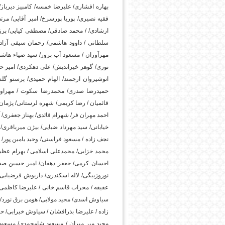
بهاره افشاری/ علیرضا خمسه/ کامبیز دیرباز/
فقیه نصیری/ پوریا پورسرخ/ امیر آقایی/ مر
ارشادی/ / محمد صادقی/ مصطفی کیایی/ برز
سلطانی / داوود هاشمی/ رحمان سیفی آزاد
مهرآوران / مسعود آب پرور/ سید ضیاء هاشمی
نوری/ گوهر خیراندیش/ علی دهکردی/ امیر حسی
انوشیروان ارجمند/ الهام حمیدی/ پرستو گ
حمیدرضا صدری/ محمدرضا سکوت / مهراوه شر
قائمیان / رضا کریمی/ شهره لرستانی/ پژمان
احمد مهران فر/ شهرام قائدی/ بهناز جعفر
خیابانی/ سید مهرداد ضیایی/ بیژن میرباقر
نجف زاده / مسعود فراستی/ وحید یامین پور/
محمد خزایی/ محمدعلی اسلامی / بهرام عظی
احسان کرمی/ جعفر دهقان/ امیر حسین صدیق
نوروزبیگی/ لاله اسکندری/ داریوش فرضیایی
عفیفه / محراب قاسم خانی / علیرضا کاظمی
سیاوش اسدی/ مجید مولایی/ هومن برق نورد/ 
زاده / علیرضا بذرافشان / سیاوش خیرابی/ 
مجید میر میران / مسعود شامحمدی/ مسعود