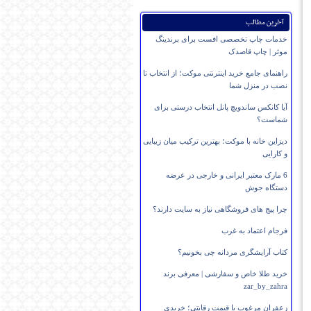
آخرین مطالب
خدمات چاپ تخصصی افست برای برندینگ
موثر | چاپ قاصدک
راهنمای جامع خرید اینترنتی موکت؛ از انتخاب تا
نصب در منزل شما
آیا کانکس ساندویچ پانل انتخاب درستی برای
شماست؟
دیزاین خانه با موکت؛ بهترین ترکیب میان زیبایی
و کارایی
6 مارک معتبر ایرانی و خارجی در عرضه
دستگاه جوش
چرا پیج های فروشگاهی نیاز به سایت دارند؟
فرجام اعتماد به غرب
کتاب آرایشگری مردانه چی بخونیم؟
خرید طلا خاص و سفارشی | معرفی برند
zar_by_zahra
زعفران مرغوب با قیمت رقابتی؛ خریدی