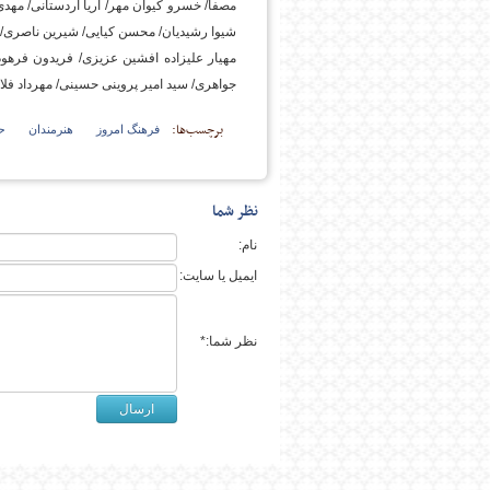
مصفا/ خسرو کیوان مهر/ آریا اردستانی/ مهد
شیوا رشیدیان/ محسن کیایی/ شیرین ناصری/
مهیار علیزاده افشین عزیزی/ فریدون فرهودی
جواهری/ سید امیر پروینی حسینی/ مهرداد فلا
برچسب‌ها:
فرهنگ امروز
هنرمندان
ح
نظر شما
نام:
ایمیل یا سایت:
نظر شما:*