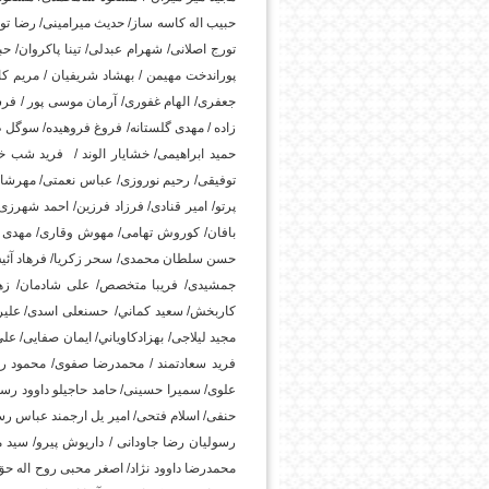
حبیب اله کاسه ساز/ حدیث میرامینی/ رضا ت
تورج اصلانی/ شهرام عبدلی/ تینا پاکروان/ ح
پوراندخت مهیمن / بهشاد شریفیان / مریم کاوی
جعفری/ الهام غفوری/ آرمان موسی پور / فرش
زاده / مهدی گلستانه/ فروغ فروهیده/ سوگل
حمید ابراهیمی/ خشایار الوند / فريد شب خ
توفیقی/ رحیم نوروزی/ عباس نعمتی/ مهرشاد
امروز
پرتو/ امیر قنادی/ فرزاد فرزین/ احمد شهرزی
بافان/ کوروش تهامی/ مهوش وقاری/ مهدی آق
حسن سلطان محمدی/ سحر زکریا/ فرهاد آئیش/ 
جمشیدی/ فریبا متخصص/ علی شادمان/ ز
کاربخش/ سعيد كماني/ حسنعلی اسدی/ علیرض
مجید لیلاجی/ بهزادكاوياني/ ایمان صفایی/ ع
فرید سعادتمند / محمدرضا صفوی/ محمود 
علوی/ سمیرا حسینی/ حامد حاجیلو داوود رسو
حنفی/ اسلام فتحی/ امیر یل ارجمند عباس ر
رسولیان رضا جاودانی / داریوش پیرو/ سید 
محمدرضا داوود نژاد/ اصغر محبی روح اله حق