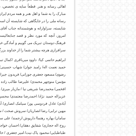
اهالی رسانه و هنر. قطعاً سایه ی تخصص، د
مبارک را به شما و اهل هنر و همه مردم ای
پایگاه اطلاع رسانی فرهن
رسانه ملی را در جایگاهی که شایسته آن است،
شایسته، سزاوارانه و هوشمندانه جناب آقا
امروز، آنچه که مورد نظر و قصد جنابعالیس
فرهنگ دوستان تبریک می گوییم و آمادگی خود
سرافرازی هرچه بیشتر شما را از خداوند بزر
ابراهیم حاتمی کیا/ داوود میرباقری /کمال 
حمید نعمت اله/ رامبد جوان/ شهاب حسینی
رضوی/ مسعود جعفری جوزانی/ فریدون جیرانی
مؤتمن/ منوچهر محمدی/ علیرضا طالب زاده 
افخمی/ محمدرضا شریفی نیا / مازیار میری/ ا
عزیزاله حمید نژاد/ احمدرضا معتمدی/ محسن 
آبادی/ عادل فردوسی پور/ سیامک انصاری/ آر
مهین ترابی/ رضا انصاریان/ سروش صحت / س
سامان/ بهاره رهنما/ داریوش ارجمند/ علی س
روح اله حجازی/ شقایق دهقان/ احسان خواجه ا
طباطبایی/ محمود پاک نیت/ امیر جعفری / ح