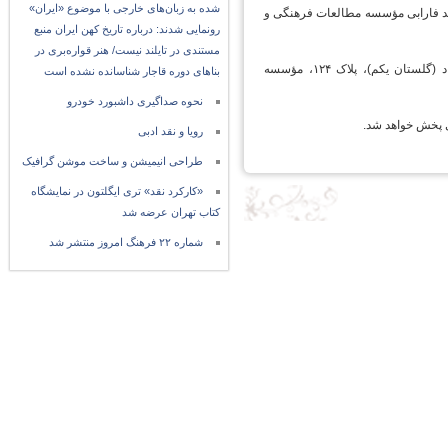
شده به زبان‌های خارجی با موضوع «ایران»
اتی در محل تالار ابونصرمحمد فارابی مؤسسه مطالعات فرهنگی و
رونمایی شدند: درباره تاریخ کهن ایران منبع
مستندی در تایلند نیست/ هنر قواره‌بری در
علاقه‌مندان می‌توانند برای حضور در این نشست تخصصی به آدرس پاسداران، خیابان مؤمن‌نژاد (گلستان یکم)، پلاک ۱۲۴، مؤسسه
بناهای دوره قاجار شناسانده نشده است
نحوه صداگیری داشبورد خودرو
رویا و نقد ادبی
طراحی انیمیشن و ساخت موشن گرافیک
«کارکرد نقد» تری ایگلتون در نمایشگاه
کتاب تهران عرضه شد
شماره ۲۲ فرهنگ امروز منتشر شد