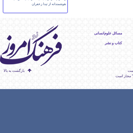
هوشمندانه از تیدا زعفران
مسائل علوم‌انسانی
کتاب و نشر
است
بازگشت به بالا
" مجاز است