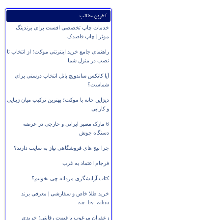
آخرین مطالب
خدمات چاپ تخصصی افست برای برندینگ
موثر | چاپ قاصدک
راهنمای جامع خرید اینترنتی موکت؛ از انتخاب تا
نصب در منزل شما
آیا کانکس ساندویچ پانل انتخاب درستی برای
شماست؟
دیزاین خانه با موکت؛ بهترین ترکیب میان زیبایی
و کارایی
6 مارک معتبر ایرانی و خارجی در عرضه
دستگاه جوش
چرا پیج های فروشگاهی نیاز به سایت دارند؟
فرجام اعتماد به غرب
کتاب آرایشگری مردانه چی بخونیم؟
خرید طلا خاص و سفارشی | معرفی برند
zar_by_zahra
زعفران مرغوب با قیمت رقابتی؛ خریدی