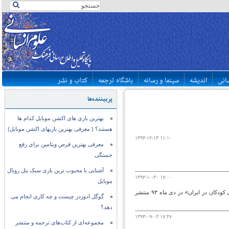
سانی
اندیشه
سینما و رسانه
باشگاه ترجمه
کتاب و نشر
پربیننده‌ها
بهترین بازی های اکشن موبایل کدام ها
هستند؟ ( معرفی بهترین بازیهای اکشن موبایل)
۱۳۹۳-۱۲-۱۳ ۱۱:۱۰
معرفی بهترین قرص ویتامین برای رفع
خستگی
آشنایی با محبوب ترین بازی سبک بتل رویال
۱۳۹۳-۱۰-۳۰ ۱۷:۰۰
موبایل
شماره صد و پنجم ماهنامه اطلاعات حکمت و معرفت با محوریت بحث «نقد و آسیب شناسی فلسفه برای کودکان در ایران» در دی ماه ۹۳ منتشر
گوگل ادوردز چیست و چه کاری انجام می
دهد؟
۱۳۹۳-۰۹-۰۳ ۱۷:۴۷
مجموعه‌ای از کتاب‌های ترجمه و منتشر