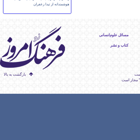
هوشمندانه از تیدا زعفران
مسائل علوم‌انسانی
کتاب و نشر
است
بازگشت به بالا
" مجاز است