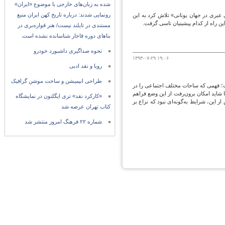
شده به زبان‌های خارجی با موضوع «ایران»
رونمایی شدند: درباره تاریخ کهن ایران منبع
عبری در جهان یونانی» تلاش کرد به این
 راه از كدام پیشینیان تاسی گرفت.
مستندی در تایلند نیست/ هنر قواره‌بری در
بناهای دوره قاجار شناسانده نشده است
نحوه صداگیری داشبورد خودرو
۱۳۹۳-۰۷-۲۹ ۱۹:۰۶
رویا و نقد ادبی
طراحی انیمیشن و ساخت موشن گرافیک
ست؛ فهمی که ساحات مختلف اجتماعی را در
تا شايد امکان برون‌رفت از این وضع فراهم
«کارکرد نقد» تری ایگلتون در نمایشگاه
 این، شرایط به‌گونه‌ای نبود که نزاع بر
کتاب تهران عرضه شد
شماره ۲۲ فرهنگ امروز منتشر شد