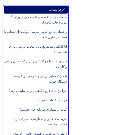
آخرین مطالب
خدمات چاپ تخصصی افست برای برندینگ
موثر | چاپ قاصدک
راهنمای جامع خرید اینترنتی موکت؛ از انتخاب تا
نصب در منزل شما
آیا کانکس ساندویچ پانل انتخاب درستی برای
شماست؟
دیزاین خانه با موکت؛ بهترین ترکیب میان زیبایی
و کارایی
6 مارک معتبر ایرانی و خارجی در عرضه
دستگاه جوش
چرا پیج های فروشگاهی نیاز به سایت دارند؟
فرجام اعتماد به غرب
کتاب آرایشگری مردانه چی بخونیم؟
خرید طلا خاص و سفارشی | معرفی برند
zar_by_zahra
زعفران مرغوب با قیمت رقابتی؛ خریدی