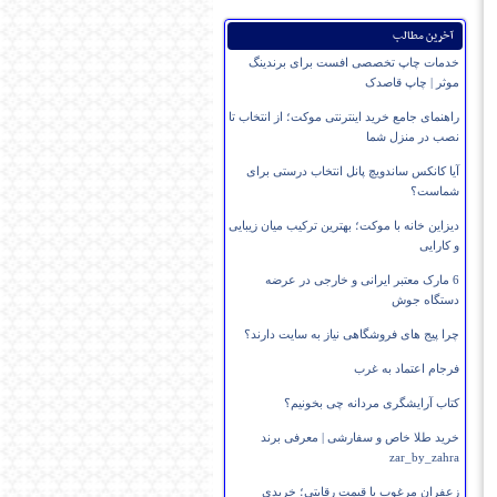
آخرین مطالب
خدمات چاپ تخصصی افست برای برندینگ
موثر | چاپ قاصدک
راهنمای جامع خرید اینترنتی موکت؛ از انتخاب تا
نصب در منزل شما
آیا کانکس ساندویچ پانل انتخاب درستی برای
شماست؟
دیزاین خانه با موکت؛ بهترین ترکیب میان زیبایی
و کارایی
6 مارک معتبر ایرانی و خارجی در عرضه
دستگاه جوش
چرا پیج های فروشگاهی نیاز به سایت دارند؟
فرجام اعتماد به غرب
کتاب آرایشگری مردانه چی بخونیم؟
خرید طلا خاص و سفارشی | معرفی برند
zar_by_zahra
زعفران مرغوب با قیمت رقابتی؛ خریدی