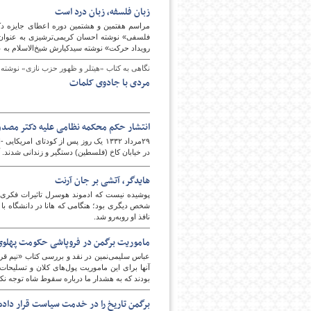
زبان فلسفه، زبان درد است
مراسم هفتمین و هشتمین دوره اعطای جایزه دکتر 
فلسفی» نوشته احسان کریمی‌ترشیزی به عنوان رس
رویداد حرکت» نوشته سیدکیارش شیخ‌الاسلام به 
نگاهی به کتاب «هیتلر و ظهور حزب نازی» نوشته 
مردی با جادوی کلمات
انتشار حکم محکمه نظامی علیه دکتر مصد
در خیابان کاخ (فلسطین) دستگیر و زندانی شدند. آنان عصر ۲۸ مرداد هنگامی که خانه مصدق زیر گلوله بود از راه دیوا
هایدگر، آتشی بر جان آرنت
پوشیده نیست که ادموند هوسرل تاثیرات فکری خو
شخص دیگری بود؛ هنگامی که هانا در دانشگاه با
نافذ او روبه‌رو شد.
ماموریت برگمن در فروپاشی حکومت پهلوی
عباس سلیمی‌نمین در نقد و بررسی کتاب «نیم ق
آنها برای این ماموریت پول‌های کلان و تسلیحات 
بودند که به هشدار ما درباره سقوط شاه توجه نکر
برگمن تاریخ را در خدمت سیاست قرار داده 