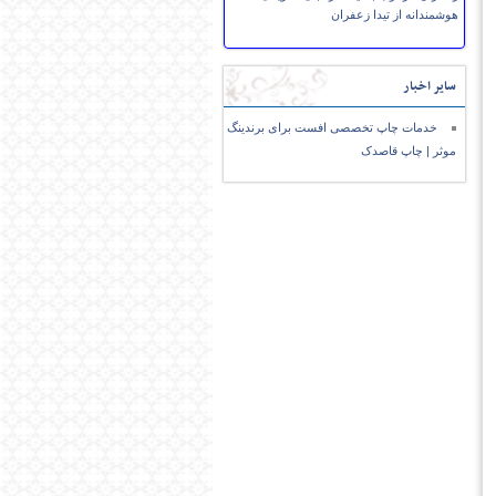
هوشمندانه از تیدا زعفران
سایر اخبار
خدمات چاپ تخصصی افست برای برندینگ
موثر | چاپ قاصدک