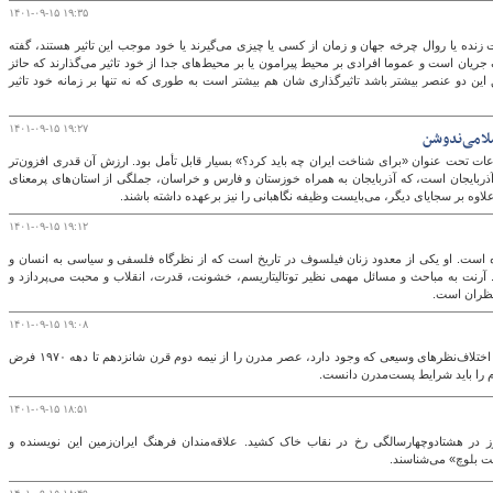
۱۴۰۱-۰۹-۱۵ ۱۹:۳۵
ت زنده یا روال چرخه جهان و زمان از کسی یا چیزی می‌گیرند یا خود موجب این تاثیر هستند، گفته
جریان است و عموما افرادی بر محیط پیرامون یا بر محیط‌های جدا از خود تاثیر می‌گذارند که حائز
ین دو عنصر بیشتر باشد تاثیرگذاری شان هم بیشتر است به طوری که نه تنها بر زمانه خود تاثیر
۱۴۰۱-۰۹-۱۵ ۱۹:۲۷
لامی‌ندوشن
اعات تحت عنوان «برای شناخت ایران چه باید کرد؟» بسیار قابل تأمل بود. ارزش آن قدری افزون‌تر
آذربایجان است، که آذربایجان به همراه خوزستان و فارس و خراسان، جملگی از استان‌های پرمعنای
 و علاوه بر سجایای دیگر، می‌‏بایست وظیفه نگاهبانی را نیز برعهده داشته باشند.
۱۴۰۱-۰۹-۱۵ ۱۹:۱۲
ه است. او یکی از معدود زنان فیلسوف در تاریخ است که از نظرگاه فلسفی و سیاسی به انسان و
رنت به مباحث و مسائل مهمی نظیر توتالیتاریسم، خشونت، قدرت، انقلاب و محبت می‌پردازد و
نظران است.
۱۴۰۱-۰۹-۱۵ ۱۹:۰۸
زمانه ما با عصر مدرن متفاوت است. اگر به‌رغم اختلاف‌نظرهای وسیعی که وجود دارد، عصر مدرن را از نیمه دوم قرن شانزدهم تا دهه ۱۹۷۰ فرض
۱۴۰۱-۰۹-۱۵ ۱۸:۵۱
ز در هشتادوچهارسالگی رخ در نقاب خاک کشید. علاقه‌مندان فرهنگ ایران‌زمین این نویسنده و
ت بلوچ» می‌شناسند.