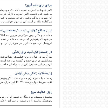
مردی برای تمام قرون!
تاثیر عموما به تغییرات نسبی یا کلی که موجودا
می‌شود. قدم نخست تاثیر، تفاوت یا تازگی در یک 
این تفاوت و تازگی باشند و هرچه وسعت و عمق ا
می‌گذارند بلکه بر ازمنه آتی نیز موثر خواهند بود.
ایران مدافع کم‌توانی نیست / محمدعلی اس
مقاله آقای دکتر بهمن سرکاراتی در روزنامه اطل
می‌‏شود که بیندیشیم که نویسنده مقاله از خطه 
تاریخ‌‏ساز ایران بوده‌‏اند؛ زیرا در مرز قرار دارند
در جست‌وجوی امید برای زندگی
هانا آرنت در جهان و ایران فیلسوفی شناخته‌شد
مشکلاتش در قرن جدید و گذشته پرداخته است. آ
آثارش در این خصوص یکی از منابع اصلی صاحب‌
زن به علاوه زندگی یعنی آزادی
کنیم، شرایط جهان از دهه ۱۹۷۰ تا پایان هزاره دوم را باید شرایط پست‌مدرن دانست.
راوی حکایت بلوچ
محمود زندمقدم مردم‌نگار برجسته ایرانی دیرو
پژوهشگر توانمند را به واسطه اثر سترگش «حکای