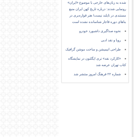
شده به زبان‌های خارجی با موضوع «ایران»
رونمایی شدند: درباره تاریخ کهن ایران منبع
مستندی در تایلند نیست/ هنر قواره‌بری در
بناهای دوره قاجار شناسانده نشده است
نحوه صداگیری داشبورد خودرو
رویا و نقد ادبی
طراحی انیمیشن و ساخت موشن گرافیک
«کارکرد نقد» تری ایگلتون در نمایشگاه
کتاب تهران عرضه شد
شماره ۲۲ فرهنگ امروز منتشر شد