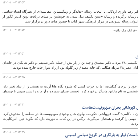
۱۴۰۱-۱۰-۰۷ ۱۲:۵۷
رضا داوری اردکانی با انتخاب رساله «هایدگر و ویتگنشتاین: مقایسه‌ای از نظرگاه انسان‌شناسی
اله برگزیده و رساله «تبیین تکلیف بدل شدن به خویشتن بر مبنای دریافت نوین کی‌یر کگور از
عنوان رساله تشویقی در مرکز فرهنگی شهر کتاب با حضور هیات داوران برگزار شد.
۱۴۰۱-۱۰-۰۷ ۱۲:۵۴
«فرانک مک دانو»
۱۴۰۱-۱۰-۰۷ ۱۲:۵۱
ق
۲۹مرداد ۱۳۳۲ یک روز پس از کودتای امریکایی -انگلیسی ۲۸ مرداد، دکتر مصدق و چند تن از یارانش از جمله دکتر صدیقی و دکتر شایگان در خانه‌ای
ر خانه خارج شده بودند.
۱۴۰۱-۱۰-۰۷ ۱۲:۴۵
د را برجای گذاشت، اما به جرات کسی که شیوه نگاه هانا آرنت به هستی را از بنیاد تغییر داد،
 شخصی به نام مارتین هایدگر برخورد کرد، نخست صدای شمرده و آرام او را شنید سپس با چشمان
۱۴۰۱-۱۰-۰۷ ۱۲:۴۱
 لاپوشانی بحران صهیونیست‌هاست
رن تا ناکامی» گفت: فروپاشی حکومت پهلوی شان وجودی صهیونیست‌ها در منطقه را مخدوش کرد.
مهمی را گرفتند و همچنان می‌گیرند. برگمن در این کتاب ماموریت دارد که بگوید خیر، آمریکایی‌ها
دند.
۱۴۰۱-۱۰-۰۷ ۱۲:۳۹
است/ نیاز به بازنگری در تاریخ سیاسی امنیتی