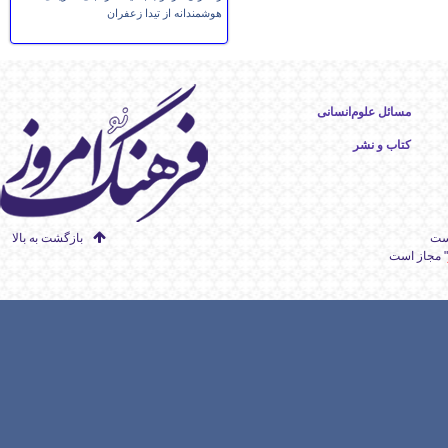
هوشمندانه از تیدا زعفران
مسائل علوم‌انسانی
کتاب و نشر
است
بازگشت به بالا
" مجاز است