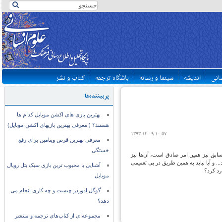
سانی
اندیشه
سینما و رسانه
باشگاه ترجمه
کتاب و نشر
پربیننده‌ها
بهترین بازی های اکشن موبایل کدام ها
هستند؟ ( معرفی بهترین بازیهای اکشن موبایل)
۱۳۹۳-۱۲-۰۹ ۱۰:۵۷
معرفی بهترین قرص ویتامین برای رفع
خستگی
 سابق نیز همین امر صادق است، آن‌ها نیز
و آیا نباید به همین طریق در پی تعمیمی
آشنایی با محبوب ترین بازی سبک بتل رویال
رد کرد؟
موبایل
گوگل ادوردز چیست و چه کاری انجام می
دهد؟
مجموعه‌ای از کتاب‌های ترجمه و منتشر