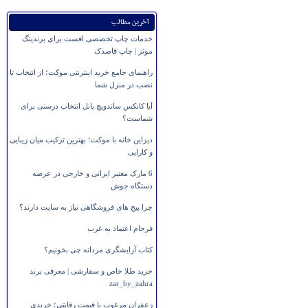
آخرین مطالب
خدمات چاپ تخصصی افست برای برندینگ
موثر | چاپ قاصدک
راهنمای جامع خرید اینترنتی موکت؛ از انتخاب تا
نصب در منزل شما
آیا کانکس ساندویچ پانل انتخاب درستی برای
شماست؟
دیزاین خانه با موکت؛ بهترین ترکیب میان زیبایی
و کارایی
6 مارک معتبر ایرانی و خارجی در عرضه
دستگاه جوش
چرا پیج های فروشگاهی نیاز به سایت دارند؟
فرجام اعتماد به غرب
کتاب آرایشگری مردانه چی بخونیم؟
خرید طلا خاص و سفارشی | معرفی برند
zar_by_zahra
زعفران مرغوب با قیمت رقابتی؛ خریدی