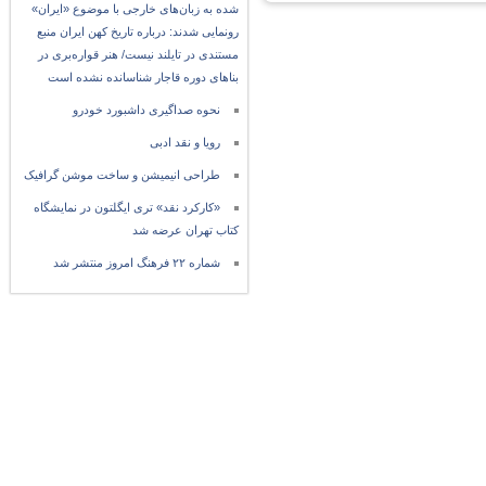
شده به زبان‌های خارجی با موضوع «ایران»
رونمایی شدند: درباره تاریخ کهن ایران منبع
مستندی در تایلند نیست/ هنر قواره‌بری در
بناهای دوره قاجار شناسانده نشده است
نحوه صداگیری داشبورد خودرو
رویا و نقد ادبی
طراحی انیمیشن و ساخت موشن گرافیک
«کارکرد نقد» تری ایگلتون در نمایشگاه
کتاب تهران عرضه شد
شماره ۲۲ فرهنگ امروز منتشر شد