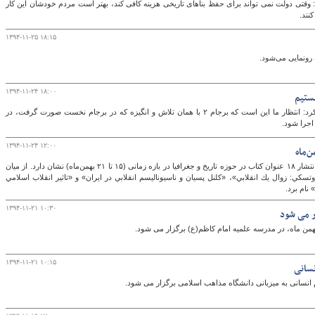
وقتی دولت نمی تواند برای حفظ بناهای تاریخی هزینه کافی کند، بهتر است مردم خودشان این کار
نند.
۱۳۹۴-۱۱-۲۵ ۱۸:۱۵
گ
 رونمایی می‌شود.
۱۳۹۴-۱۱-۲۴ ۱۸:۰۰
رئیس سازمان اسناد و کتابخانه ملی ایران تاکید کرد: انتظار ما این است که برجام ۲ با همان تلاش و انگیزه که در برجام نخست صورت گرفت، در
اجرا شود.
۱۳۹۴-۱۱-۲۴ ۱۲:۰۰
ن‌ماه
اطلاعات ثبت شده سایت موسسه خانه کتاب از انتشار ۱۸ عنوان کتاب در حوزه تاریخ و جغرافیا در بازه زمانی (۱۵ تا ۲۱ بهمن‎‌ماه) نشان دارد. از میان
تسكي: زوال يك انقلابي»، «كلنل پسيان و ناسيوناليسم انقلابي در ايران» و «تاثير انقلاب اسلامي
نام برد.
۱۳۹۴-۱۱-۲۱ ۱۰:۳۰
ر می شود
۱۳۹۴-۱۱-۲۱ ۱۰:۱۵
نسانی
انسانی به میزبانی دانشگاه مذاهب اسلامی برگزار می شود.