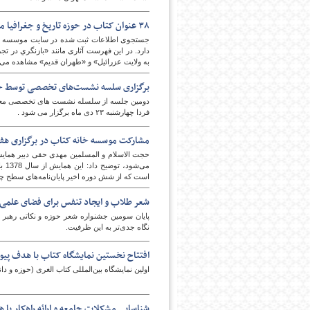
۳۸ عنوان کتاب در حوزه تاریخ و جغرافیا منتشر شد/ «آقای سفیر» به چاپ هشتم رسید
دارد. در این فهرست آثاری مانند «بازنگري در تج
به ولايت عزرائيل» و «طهران قديم» مشاهده می‌
برگزاری سلسه نشست‌های تخصصی توسط حوز
دومین جلسه از سلسله نشست های تخصصی معارف 
فردا چهارشنبه ۲۳ دی ماه برگزار می شود .
امروز
مشارکت موسسه خانه کتاب در برگزاری هف
حجت الاسلام و المسلمین مهدی حقی دبیر همایش
می‌
است که از شش دوره اخیر پایان‌نامه‌های سطح چه
شعر طلاب و ایجاد تنفس برای فضای علمی 
پایان سومین جشنواره شعر حوزه و نکاتی رهبر
نگاه جدی‌تر به این ظرفیت.
افتتاح نخستین نمایشگاه کتاب با هدف پیون
اولین نمایشگاه بین‌المللی کتاب الغری (حوزه و دان
شناسایی مشکلات جامعه و ارائه راهکار با ه