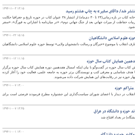
۱۳۹۴-۱۱-۰۳ ۱۳:۱۵
جستجوی اطلاعات ثبت شده در سایت موسسه خانه کتاب در بازه زمانی(۲۴ تا ۳۰ دی‌ماه) از انتشار ۳۸ عنوان کتاب در حوزه تاریخ و جغرافیا حکایت
ربيات حفاظت از ميراث جهاني بعد از جنگ جهاني دوم»، «در ميان‌نامه با اشاراتي به فورگ»، «سفر
شود.
۱۳۹۴-۱۰-۲۲ ۱۵:۱۵
ه علوم اسلامی دانشگاهیان
انقلاب با موضوع «خبرگان و رسالت دانشجویان ولایی» توسط حوزه علوم اسلامی دانشگاهیان
۱۳۹۴-۱۰-۱۲ ۱۱:۱۵
دهمین همایش کتاب سال حوزه
 کتاب سال حوزه در گفت‌وگو با بیان اینکه امسال هفدهمین دوره همایش کتاب سال حوزه برگزار
شود، توضیح داد: این همایش از سال 1378 با هدف شناسایی و معرفی کتب و نویسندگان برتر حوزه به جامعه علمی، فعالیت خود را آغاز کرده
ار حوزه نیز در رقابت‌های این همایش شرکت داده می‌شوند.
۱۳۹۴-۱۰-۰۷ ۱۴:۰۰
متراکم حوزه
 انقلاب در دیدار با اعضای شورای سیاست‌گذاری این جشنواره مطرح فرمودند فرصتی است برای
۱۳۹۴-۱۰-۰۷ ۱۳:۴۵
د حوزه و دانشگاه در عراق
شگاه) در بغداد افتتاح شد
۱۳۹۴-۱۰-۰۱ ۱۳:۰۰
مکاری حوزه و دانشگاه