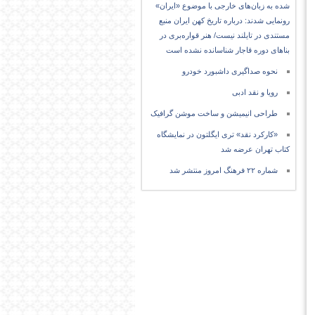
شده به زبان‌های خارجی با موضوع «ایران»
رونمایی شدند: درباره تاریخ کهن ایران منبع
مستندی در تایلند نیست/ هنر قواره‌بری در
بناهای دوره قاجار شناسانده نشده است
نحوه صداگیری داشبورد خودرو
رویا و نقد ادبی
طراحی انیمیشن و ساخت موشن گرافیک
«کارکرد نقد» تری ایگلتون در نمایشگاه
کتاب تهران عرضه شد
شماره ۲۲ فرهنگ امروز منتشر شد