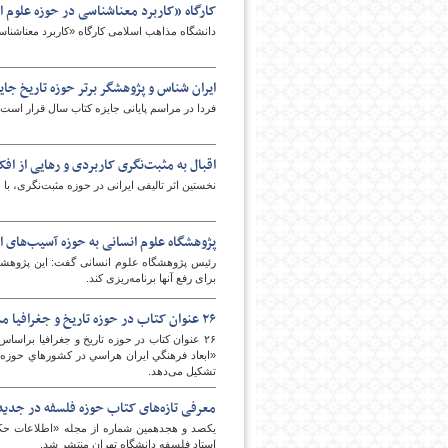
کارگاه «کاربرد معناشناسی در حوزه علوم ا
دانشگاه مذاهب اسلامی کارگاه «کاربرد معناشناس
ایران شناس و پژوهشگر برتر حوزه تاریخ جای
فردا در مراسم پایانی جایزه کتاب سال قرار است 
اقبال به مثبت‌نگری کاربردی و رهایی از افک
نخستین اثر تالیفی ایرانی در حوزه مثبت‌نگری، با
پژوهشگاه علوم انسانی به حوزه آسیب‌های ا
رئیس پژوهشگاه علوم انسانی گفت: این پژوهشگاه
برای رفع آنها برنامه‌ریزی کند.
۲۶ عنوان کتاب در حوزه تاریخ و جغرافیا منتشر شد/ از «بابک خرمدین» تا «آخرين روزهای دربار شاه»
۲۶ عنوان کتاب در حوزه تاریخ و جغرافیا براس
«ابعاد فرهنگي ايران هراسي در كشورهاي حوزه خ
تشکیل می‌دهد.
معرفی تازه‌های کتاب حوزه فلسفه در جد
یکصد و هجدهمین شماره از مجله «اطلاعات حکم
استاد فلسفه دانشگاه تهران منتشر شد.