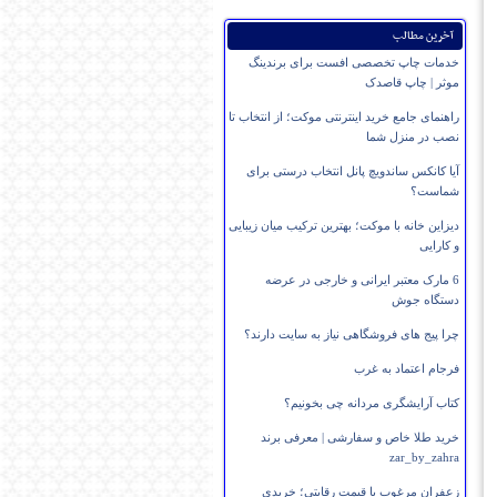
آخرین مطالب
خدمات چاپ تخصصی افست برای برندینگ
موثر | چاپ قاصدک
راهنمای جامع خرید اینترنتی موکت؛ از انتخاب تا
نصب در منزل شما
آیا کانکس ساندویچ پانل انتخاب درستی برای
شماست؟
دیزاین خانه با موکت؛ بهترین ترکیب میان زیبایی
و کارایی
6 مارک معتبر ایرانی و خارجی در عرضه
دستگاه جوش
چرا پیج های فروشگاهی نیاز به سایت دارند؟
فرجام اعتماد به غرب
کتاب آرایشگری مردانه چی بخونیم؟
خرید طلا خاص و سفارشی | معرفی برند
zar_by_zahra
زعفران مرغوب با قیمت رقابتی؛ خریدی