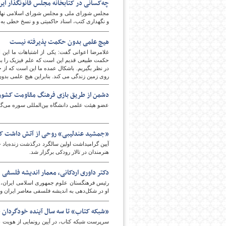
چه‌کسانی در کتابخانه مجلس قانونگذار ایر
مجلس شورای ملی و مجلس شورای اسلامی نهاد ق
و نگهداری کتب، اسناد حاکمیتی و و نسخ خطی به 
هیچ علمی بدون حکمت پذیرفته نیست
غلامرضا اعوانی گفت: یکی از اشتباهات ما این 
حکمت طبیعی قدیم این است که علم فیزیک را به 
در نظر بگیریم. باشکال عمده ما این است که از
روی زمین زندگی می کند. بنابراین هیچ علمی بد
دشمن از طریق بازی فرهنگ مقاومت کشور ر
عضو هیئت علمی دانشگاه بین‌المللی سوره می‌گوی
«جمشید عندلیبی» روحی از آتش داشت که آ
هنرمندان در تالار رودکی برگزار شد.
دکتر داوری اردکانی، معمار اندیشه فلسفی م
رئیس فرهنگستان علوم جمهوری اسلامی ایران، در 
او در شکل‌دهی به اندیشه فلسفی معاصر ایران و ت
«شبکه کتاب» تا سه سال آینده خودگردان 
سرپرست شبکه کتاب، در آیین رونمایی از هویت بص