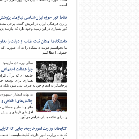
است.
نقاط کور حوزه ایران‌شناسی نیازمند پژوهش‌
پایگاه اطلاع رسانی فرهن
رایزن فرهنگی ایران در اتریش گفت: برخی معتقدن
کور بسیاری در این زمینه وجود دارد که نیازمند پژ
دانشگاه‌ها امکان ثبت طلب از دولت را ندارن
ما نخواستیم هویت دانشگاه را به آن صورتی ک
حقوقی اعطا کنیم.
سالواتوره دی مارتینو؛
چرا عدالت اجتماعی 
جامعه ای که در آن افرا
همیاری برای توسعه جمع
پرخاشگرانه انتفام جویانه صرف نمی شود بلکه د
به بهانه انتشار «مفهوم‌ش
چالش‌های اخلاقی و 
مانزلو با طرح مسائلی 
افق‌های تازه‌ای را پیش 
را برای علاقه‌مندان فراهم می‌آورد.
کتابخانه وزارت امورخارجه، جایی که کارآی
کتابخانه وزارت امور خارجه کتابخانه‌ایست اختص