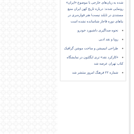
شده به زبان‌های خارجی با موضوع «ایران»
رونمایی شدند: درباره تاریخ کهن ایران منبع
مستندی در تایلند نیست/ هنر قواره‌بری در
بناهای دوره قاجار شناسانده نشده است
نحوه صداگیری داشبورد خودرو
رویا و نقد ادبی
طراحی انیمیشن و ساخت موشن گرافیک
«کارکرد نقد» تری ایگلتون در نمایشگاه
کتاب تهران عرضه شد
شماره ۲۲ فرهنگ امروز منتشر شد