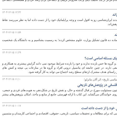
۱۴۰۳-۱۲-۱۵ ۱۲:۲۲
اند
گ
د ایران‌شناسی رو به افول است و وجه پرابلماتیک خود را از دست داده اما به نظر می‌رسد نقاط
وهش‌اند.
۱۴۰۳-۱۲-۱۵ ۱۱:۵۹
د
ه ماده ده قانون تشکیل وزارت علوم مشخص کرده؛ به رسمیت بشناسیم و به دانشگاه یک شخصیت
۱۴۰۳-۱۲-۱۵ ۱۱:۲۹
یک مسئله اساسی است؟
د و گروه ها حس بازنده ندارند و خود را بازنده شرایط موجود نمی دانند گرایش بیشتری به همکاری و
ی دارند. در چنین جامعه ای پتانسیل درونی افراد و گروه ها در منازعات بی نتیجه و کنش های
ر راستای هدف مشترک ارتقای سطح رشد اجتماع می تواند به کار گرفته شود.
۱۴۰۳-۱۲-۱۵ ۱۱:۱۰
ناسی تاریخ» اثر آلان مانزلو؛
فلسفی در پژوهش‌های تاریخی
چون مسئولیت مورخ در قبال گذشته و حال، و نقش تاریخ در شکل‌دهی به هویت‌های فردی و جمعی،
روی خوانندگان می‌گشاید. این کتاب با ارائه فهرستی جامع از منابع و مآخذ، امکان پژوهش‌های بیشتر
۱۴۰۳-۱۲-۱۵ ۱۰:۱۷
ی خود را از دست داده است
اصی که برای مطالعات و تحقیقات سیاسی، تاریخی، حقوقی، اقتصادی و اجتماعی کارمندان و منتسبین