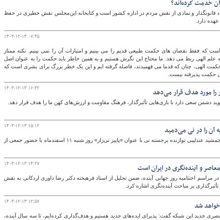
ان خدمت کرده‌اند؟
انونگذار و نمادی از نقش مردم در اداره کشور است و کتابخانه این‌مجلس نقش خطیری در حفظ
عهده دارد.
۱۴۰۳-۱۲-۱۴ ۰۷:۴۵
است که فقط نقصان های حکمت طبیعی قدیم را می بینیم و امتیازات آن را نمی بینیم. نکته ممتاز
علم الهی ربط می دهد. ما محتاج این نگرش هستیم و به همین خاطر باید حکمت را به عنوان اصل
 حکمت الهی، چنان که قدما می فهمیدند، فاصله گرفته ایم و این یک خطر بزرگ برای بشری است که
ون حکمت پذیرفته نیست.
۱۴۰۳-۱۲-۱۳ ۱۶:۳۲
ا مورد هدف قرار می‌دهد
د دشمن سعی دارد با بازی‌هایی تأثیرگذار، فرهنگ مقاومت و ارزش‌های کهن ما را هدف قرار دهد.
۱۴۰۳-۱۲-۱۳ ۱۵:۱۲
ن را در نی‌ می‌دمید
آیین گرامیداشت اولین سالگرد درگذشت زنده‌یاد جمشید عندلیبی نوازنده برجسته نی با عنوان «پاییز نی‌زار» روز شنبه ۱۱ اسفندماه با حضور جمعی از
۱۴۰۳-۱۲-۱۳ ۱۴:۲۷
عاصر و آینده‌نگری در ایران است
مراسم اختتامیه روز جهانی آینده، ضمن تجلیل از استاد فرهیخته دکتر رضا داوری اردکانی به نقش
أثیرگذاری بر مباحث آینده‌نگری اشاره کرد.
۱۴۰۳-۱۲-۱۳ ۱۲:۵۷
خواهد شد
ری جدید این شبکه گفت: پذیرای ایده‌های جدید هستیم و هدف‌گذاری کرده‌ایم، تا سه سال آینده،