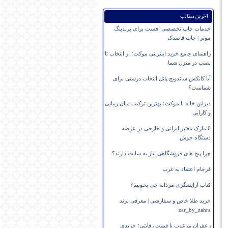
آخرین مطالب
خدمات چاپ تخصصی افست برای برندینگ
موثر | چاپ قاصدک
راهنمای جامع خرید اینترنتی موکت؛ از انتخاب تا
نصب در منزل شما
آیا کانکس ساندویچ پانل انتخاب درستی برای
شماست؟
دیزاین خانه با موکت؛ بهترین ترکیب میان زیبایی
و کارایی
6 مارک معتبر ایرانی و خارجی در عرضه
دستگاه جوش
چرا پیج های فروشگاهی نیاز به سایت دارند؟
فرجام اعتماد به غرب
کتاب آرایشگری مردانه چی بخونیم؟
خرید طلا خاص و سفارشی | معرفی برند
zar_by_zahra
زعفران مرغوب با قیمت رقابتی؛ خریدی