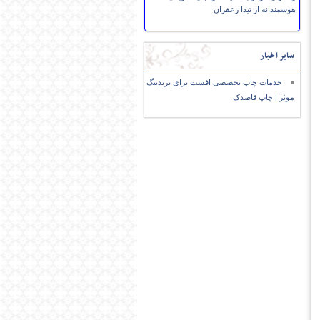
هوشمندانه از تیدا زعفران
سایر اخبار
خدمات چاپ تخصصی افست برای برندینگ
موثر | چاپ قاصدک