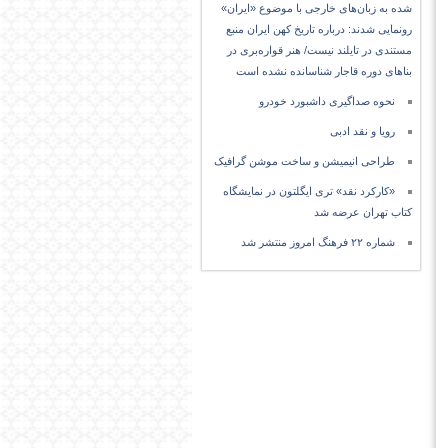
شده به زبان‌های خارجی با موضوع «ایران»
رونمایی شدند: درباره تاریخ کهن ایران منبع
مستندی در تایلند نیست/ هنر قواره‌بری در
بناهای دوره قاجار شناسانده نشده است
نحوه صداگیری داشبورد خودرو
رویا و نقد ادبی
طراحی انیمیشن و ساخت موشن گرافیک
«کارکرد نقد» تری ایگلتون در نمایشگاه
کتاب تهران عرضه شد
شماره ۲۲ فرهنگ امروز منتشر شد