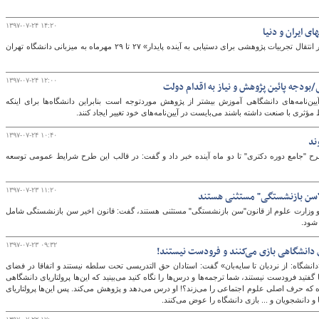
۱۳۹۷-۰۷-۲۴ ۱۴:۲۰
 ایران و دنیا
نشست «بین المللی خاورمیانه - اروپا: همکاری در انتقال تجربیات پژوهشی برای دستیابی به آینده پایدار» ۲۷ تا ۲۹ مهرماه به میزبانی دانشگاه تهران
۱۳۹۷-۰۷-۲۴ ۱۲:۰۰
ی/بودجه پائین پژوهش و نیاز به اقدام دولت
ن‌نامه‌های دانشگاهی آموزش بیشتر از پژوهش موردتوجه است بنابراین دانشگاه‌ها برای اینکه
ثری با صنعت داشته باشند می‌بایست در آیین‌نامه‌های خود تغییر ایجاد کنند.
۱۳۹۷-۰۷-۲۴ ۱۰:۴۰
ند
ح "جامع دوره‌ دکتری" تا دو ماه آینده خبر داد و گفت: در قالب این طرح شرایط عمومی توسعه
۱۳۹۷-۰۷-۲۳ ۱۱:۲۰
ون"سن بازنشستگی" مستثنی هستند
ه‌ها و وزارت علوم از قانون"سن بازنشستگی" مستثنی هستند، گفت: قانون اخیر سن بازنشستگی شامل
 شود.
۱۳۹۷-۰۷-۲۳ ۰۹:۳۲
 دانشگاهی بازی می‌کنند و فرودست نیستند!
شگاه: از نردبان تا سایه‌بان» گفت: استادان حق التدریسی تحت سلطه نیستند و اتفاقا در فضای
گفتید فرودست نیستند، شما ترجمه‌ها و درس‌ها را نگاه کنید می‌بینید که این‌ها پرولتاریای دانشگاهی
ه که حرف اصلی علوم اجتماعی را می‌زند؟! او درس می‌دهد و پژوهش می‌کند. پس این‌ها پرولتاریای
و دانشجویان و ... بازی دانشگاه را عوض می‌کنند.