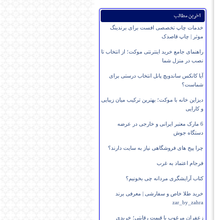
آخرین مطالب
خدمات چاپ تخصصی افست برای برندینگ
موثر | چاپ قاصدک
راهنمای جامع خرید اینترنتی موکت؛ از انتخاب تا
نصب در منزل شما
آیا کانکس ساندویچ پانل انتخاب درستی برای
شماست؟
دیزاین خانه با موکت؛ بهترین ترکیب میان زیبایی
و کارایی
6 مارک معتبر ایرانی و خارجی در عرضه
دستگاه جوش
چرا پیج های فروشگاهی نیاز به سایت دارند؟
فرجام اعتماد به غرب
کتاب آرایشگری مردانه چی بخونیم؟
خرید طلا خاص و سفارشی | معرفی برند
zar_by_zahra
زعفران مرغوب با قیمت رقابتی؛ خریدی