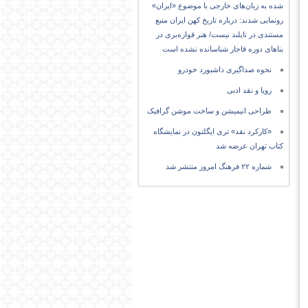
شده به زبان‌های خارجی با موضوع «ایران»
رونمایی شدند: درباره تاریخ کهن ایران منبع
مستندی در تایلند نیست/ هنر قواره‌بری در
بناهای دوره قاجار شناسانده نشده است
نحوه صداگیری داشبورد خودرو
رویا و نقد ادبی
طراحی انیمیشن و ساخت موشن گرافیک
«کارکرد نقد» تری ایگلتون در نمایشگاه
کتاب تهران عرضه شد
شماره ۲۲ فرهنگ امروز منتشر شد