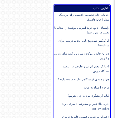
آخرین مطالب
خدمات چاپ تخصصی افست برای برندینگ
موثر | چاپ قاصدک
راهنمای جامع خرید اینترنتی موکت؛ از انتخاب تا
نصب در منزل شما
آیا کانکس ساندویچ پانل انتخاب درستی برای
شماست؟
دیزاین خانه با موکت؛ بهترین ترکیب میان زیبایی
و کارایی
6 مارک معتبر ایرانی و خارجی در عرضه
دستگاه جوش
چرا پیج های فروشگاهی نیاز به سایت دارند؟
فرجام اعتماد به غرب
کتاب آرایشگری مردانه چی بخونیم؟
خرید طلا خاص و سفارشی | معرفی برند
zar_by_zahra
زعفران مرغوب با قیمت رقابتی؛ خریدی