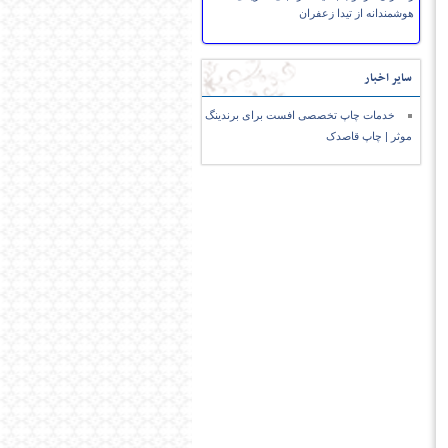
هوشمندانه از تیدا زعفران
سایر اخبار
خدمات چاپ تخصصی افست برای برندینگ
موثر | چاپ قاصدک