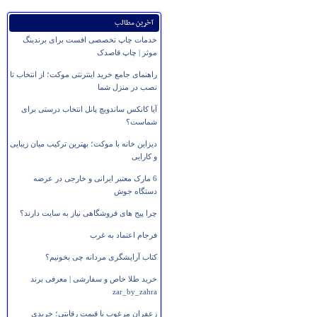
آخرین مطالب
خدمات چاپ تخصصی افست برای برندینگ
موثر | چاپ قاصدک
راهنمای جامع خرید اینترنتی موکت؛ از انتخاب تا
نصب در منزل شما
آیا کانکس ساندویچ پانل انتخاب درستی برای
شماست؟
دیزاین خانه با موکت؛ بهترین ترکیب میان زیبایی
و کارایی
6 مارک معتبر ایرانی و خارجی در عرضه
دستگاه جوش
چرا پیج های فروشگاهی نیاز به سایت دارند؟
فرجام اعتماد به غرب
کتاب آرایشگری مردانه چی بخونیم؟
خرید طلا خاص و سفارشی | معرفی برند
zar_by_zahra
زعفران مرغوب با قیمت رقابتی؛ خریدی