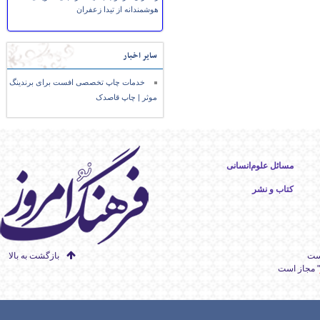
هوشمندانه از تیدا زعفران
سایر اخبار
خدمات چاپ تخصصی افست برای برندینگ
موثر | چاپ قاصدک
مسائل علوم‌انسانی
کتاب و نشر
است
بازگشت به بالا
" مجاز است