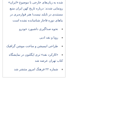
شده به زبان‌های خارجی با موضوع «ایران»
رونمایی شدند: درباره تاریخ کهن ایران منبع
مستندی در تایلند نیست/ هنر قواره‌بری در
بناهای دوره قاجار شناسانده نشده است
نحوه صداگیری داشبورد خودرو
رویا و نقد ادبی
طراحی انیمیشن و ساخت موشن گرافیک
«کارکرد نقد» تری ایگلتون در نمایشگاه
کتاب تهران عرضه شد
شماره ۲۲ فرهنگ امروز منتشر شد