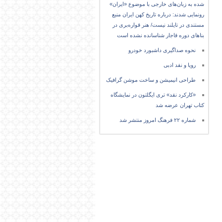
شده به زبان‌های خارجی با موضوع «ایران»
رونمایی شدند: درباره تاریخ کهن ایران منبع
مستندی در تایلند نیست/ هنر قواره‌بری در
بناهای دوره قاجار شناسانده نشده است
نحوه صداگیری داشبورد خودرو
رویا و نقد ادبی
طراحی انیمیشن و ساخت موشن گرافیک
«کارکرد نقد» تری ایگلتون در نمایشگاه
کتاب تهران عرضه شد
شماره ۲۲ فرهنگ امروز منتشر شد