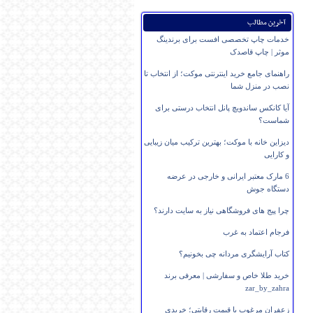
آخرین مطالب
خدمات چاپ تخصصی افست برای برندینگ
موثر | چاپ قاصدک
راهنمای جامع خرید اینترنتی موکت؛ از انتخاب تا
نصب در منزل شما
آیا کانکس ساندویچ پانل انتخاب درستی برای
شماست؟
دیزاین خانه با موکت؛ بهترین ترکیب میان زیبایی
و کارایی
6 مارک معتبر ایرانی و خارجی در عرضه
دستگاه جوش
چرا پیج های فروشگاهی نیاز به سایت دارند؟
فرجام اعتماد به غرب
کتاب آرایشگری مردانه چی بخونیم؟
خرید طلا خاص و سفارشی | معرفی برند
zar_by_zahra
زعفران مرغوب با قیمت رقابتی؛ خریدی