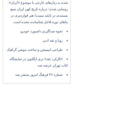
شده به زبان‌های خارجی با موضوع «ایران»
رونمایی شدند: درباره تاریخ کهن ایران منبع
مستندی در تایلند نیست/ هنر قواره‌بری در
بناهای دوره قاجار شناسانده نشده است
نحوه صداگیری داشبورد خودرو
رویا و نقد ادبی
طراحی انیمیشن و ساخت موشن گرافیک
«کارکرد نقد» تری ایگلتون در نمایشگاه
کتاب تهران عرضه شد
شماره ۲۲ فرهنگ امروز منتشر شد