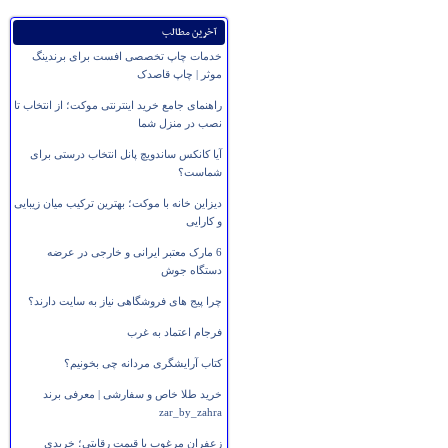
آخرین مطالب
خدمات چاپ تخصصی افست برای برندینگ
موثر | چاپ قاصدک
راهنمای جامع خرید اینترنتی موکت؛ از انتخاب تا
نصب در منزل شما
آیا کانکس ساندویچ پانل انتخاب درستی برای
شماست؟
دیزاین خانه با موکت؛ بهترین ترکیب میان زیبایی
و کارایی
6 مارک معتبر ایرانی و خارجی در عرضه
دستگاه جوش
چرا پیج های فروشگاهی نیاز به سایت دارند؟
فرجام اعتماد به غرب
کتاب آرایشگری مردانه چی بخونیم؟
خرید طلا خاص و سفارشی | معرفی برند
zar_by_zahra
زعفران مرغوب با قیمت رقابتی؛ خریدی