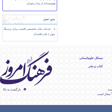
هوشمندانه از تیدا زعفران
سایر اخبار
خدمات چاپ تخصصی افست برای برندینگ
موثر | چاپ قاصدک
مسائل علوم‌انسانی
کتاب و نشر
است
بازگشت به بالا
" مجاز است