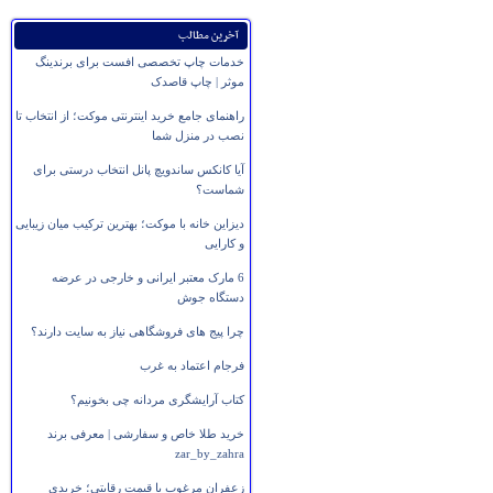
آخرین مطالب
خدمات چاپ تخصصی افست برای برندینگ
موثر | چاپ قاصدک
راهنمای جامع خرید اینترنتی موکت؛ از انتخاب تا
نصب در منزل شما
آیا کانکس ساندویچ پانل انتخاب درستی برای
شماست؟
دیزاین خانه با موکت؛ بهترین ترکیب میان زیبایی
و کارایی
6 مارک معتبر ایرانی و خارجی در عرضه
دستگاه جوش
چرا پیج های فروشگاهی نیاز به سایت دارند؟
فرجام اعتماد به غرب
کتاب آرایشگری مردانه چی بخونیم؟
خرید طلا خاص و سفارشی | معرفی برند
zar_by_zahra
زعفران مرغوب با قیمت رقابتی؛ خریدی