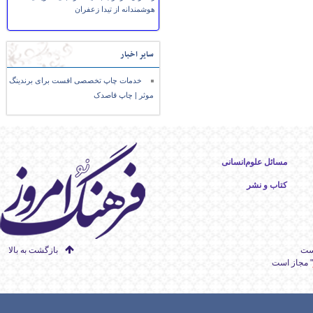
هوشمندانه از تیدا زعفران
سایر اخبار
خدمات چاپ تخصصی افست برای برندینگ
موثر | چاپ قاصدک
مسائل علوم‌انسانی
کتاب و نشر
است
بازگشت به بالا
" مجاز است