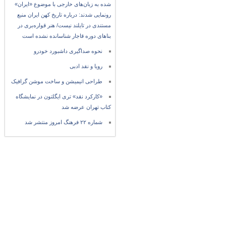
شده به زبان‌های خارجی با موضوع «ایران»
رونمایی شدند: درباره تاریخ کهن ایران منبع
مستندی در تایلند نیست/ هنر قواره‌بری در
بناهای دوره قاجار شناسانده نشده است
نحوه صداگیری داشبورد خودرو
رویا و نقد ادبی
طراحی انیمیشن و ساخت موشن گرافیک
«کارکرد نقد» تری ایگلتون در نمایشگاه
کتاب تهران عرضه شد
شماره ۲۲ فرهنگ امروز منتشر شد