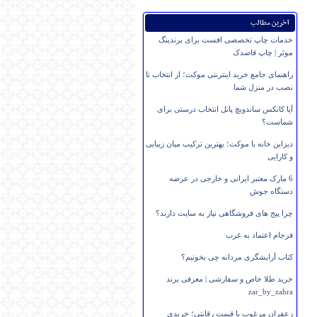
آخرین مطالب
خدمات چاپ تخصصی افست برای برندینگ
موثر | چاپ قاصدک
راهنمای جامع خرید اینترنتی موکت؛ از انتخاب تا
نصب در منزل شما
آیا کانکس ساندویچ پانل انتخاب درستی برای
شماست؟
دیزاین خانه با موکت؛ بهترین ترکیب میان زیبایی
و کارایی
6 مارک معتبر ایرانی و خارجی در عرضه
دستگاه جوش
چرا پیج های فروشگاهی نیاز به سایت دارند؟
فرجام اعتماد به غرب
کتاب آرایشگری مردانه چی بخونیم؟
خرید طلا خاص و سفارشی | معرفی برند
zar_by_zahra
زعفران مرغوب با قیمت رقابتی؛ خریدی