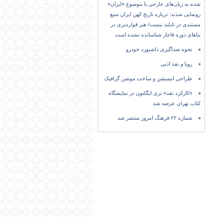
شده به زبان‌های خارجی با موضوع «ایران»
رونمایی شدند: درباره تاریخ کهن ایران منبع
مستندی در تایلند نیست/ هنر قواره‌بری در
بناهای دوره قاجار شناسانده نشده است
نحوه صداگیری داشبورد خودرو
رویا و نقد ادبی
طراحی انیمیشن و ساخت موشن گرافیک
«کارکرد نقد» تری ایگلتون در نمایشگاه
کتاب تهران عرضه شد
شماره ۲۲ فرهنگ امروز منتشر شد