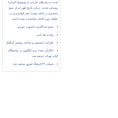
شده به زبان‌های خارجی با موضوع «ایران»
رونمایی شدند: درباره تاریخ کهن ایران منبع
مستندی در تایلند نیست/ هنر قواره‌بری در
بناهای دوره قاجار شناسانده نشده است
نحوه صداگیری داشبورد خودرو
رویا و نقد ادبی
طراحی انیمیشن و ساخت موشن گرافیک
«کارکرد نقد» تری ایگلتون در نمایشگاه
کتاب تهران عرضه شد
شماره ۲۲ فرهنگ امروز منتشر شد