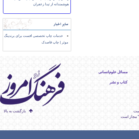
هوشمندانه از تیدا زعفران
سایر اخبار
خدمات چاپ تخصصی افست برای برندینگ
موثر | چاپ قاصدک
مسائل علوم‌انسانی
کتاب و نشر
است
بازگشت به بالا
" مجاز است