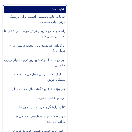
آخرین مطالب
خدمات چاپ تخصصی افست برای برندینگ
موثر | چاپ قاصدک
راهنمای جامع خرید اینترنتی موکت؛ از انتخاب تا
نصب در منزل شما
آیا کانکس ساندویچ پانل انتخاب درستی برای
شماست؟
دیزاین خانه با موکت؛ بهترین ترکیب میان زیبایی
و کارایی
6 مارک معتبر ایرانی و خارجی در عرضه
دستگاه جوش
چرا پیج های فروشگاهی نیاز به سایت دارند؟
فرجام اعتماد به غرب
کتاب آرایشگری مردانه چی بخونیم؟
خرید طلا خاص و سفارشی | معرفی برند
zar_by_zahra
زعفران مرغوب با قیمت رقابتی؛ خریدی