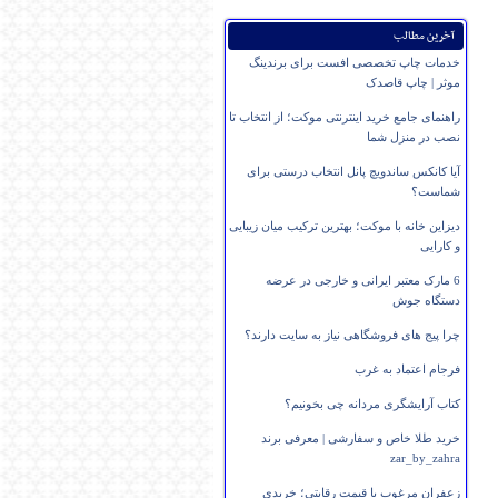
آخرین مطالب
خدمات چاپ تخصصی افست برای برندینگ
موثر | چاپ قاصدک
راهنمای جامع خرید اینترنتی موکت؛ از انتخاب تا
نصب در منزل شما
آیا کانکس ساندویچ پانل انتخاب درستی برای
شماست؟
دیزاین خانه با موکت؛ بهترین ترکیب میان زیبایی
و کارایی
6 مارک معتبر ایرانی و خارجی در عرضه
دستگاه جوش
چرا پیج های فروشگاهی نیاز به سایت دارند؟
فرجام اعتماد به غرب
کتاب آرایشگری مردانه چی بخونیم؟
خرید طلا خاص و سفارشی | معرفی برند
zar_by_zahra
زعفران مرغوب با قیمت رقابتی؛ خریدی