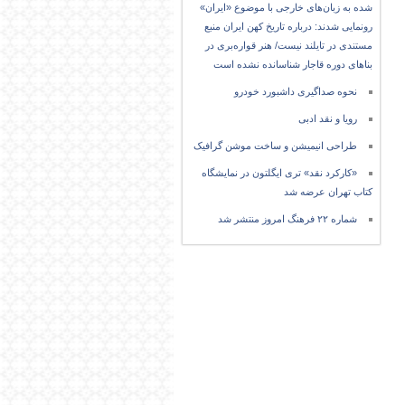
شده به زبان‌های خارجی با موضوع «ایران»
رونمایی شدند: درباره تاریخ کهن ایران منبع
مستندی در تایلند نیست/ هنر قواره‌بری در
بناهای دوره قاجار شناسانده نشده است
نحوه صداگیری داشبورد خودرو
رویا و نقد ادبی
طراحی انیمیشن و ساخت موشن گرافیک
«کارکرد نقد» تری ایگلتون در نمایشگاه
کتاب تهران عرضه شد
شماره ۲۲ فرهنگ امروز منتشر شد