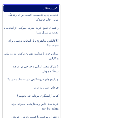
آخرین مطالب
خدمات چاپ تخصصی افست برای برندینگ
موثر | چاپ قاصدک
راهنمای جامع خرید اینترنتی موکت؛ از انتخاب تا
نصب در منزل شما
آیا کانکس ساندویچ پانل انتخاب درستی برای
شماست؟
دیزاین خانه با موکت؛ بهترین ترکیب میان زیبایی
و کارایی
6 مارک معتبر ایرانی و خارجی در عرضه
دستگاه جوش
چرا پیج های فروشگاهی نیاز به سایت دارند؟
فرجام اعتماد به غرب
کتاب آرایشگری مردانه چی بخونیم؟
خرید طلا خاص و سفارشی | معرفی برند
zar_by_zahra
زعفران مرغوب با قیمت رقابتی؛ خریدی