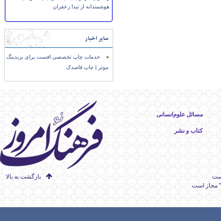
هوشمندانه از تیدا زعفران
سایر اخبار
خدمات چاپ تخصصی افست برای برندینگ
موثر | چاپ قاصدک
مسائل علوم‌انسانی
کتاب و نشر
است
بازگشت به بالا
" مجاز است