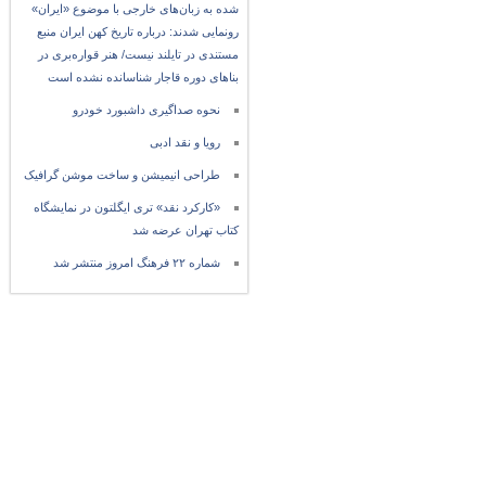
شده به زبان‌های خارجی با موضوع «ایران»
رونمایی شدند: درباره تاریخ کهن ایران منبع
مستندی در تایلند نیست/ هنر قواره‌بری در
بناهای دوره قاجار شناسانده نشده است
نحوه صداگیری داشبورد خودرو
رویا و نقد ادبی
طراحی انیمیشن و ساخت موشن گرافیک
«کارکرد نقد» تری ایگلتون در نمایشگاه
کتاب تهران عرضه شد
شماره ۲۲ فرهنگ امروز منتشر شد