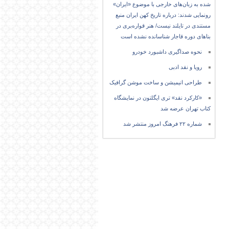
شده به زبان‌های خارجی با موضوع «ایران»
رونمایی شدند: درباره تاریخ کهن ایران منبع
مستندی در تایلند نیست/ هنر قواره‌بری در
بناهای دوره قاجار شناسانده نشده است
نحوه صداگیری داشبورد خودرو
رویا و نقد ادبی
طراحی انیمیشن و ساخت موشن گرافیک
«کارکرد نقد» تری ایگلتون در نمایشگاه
کتاب تهران عرضه شد
شماره ۲۲ فرهنگ امروز منتشر شد