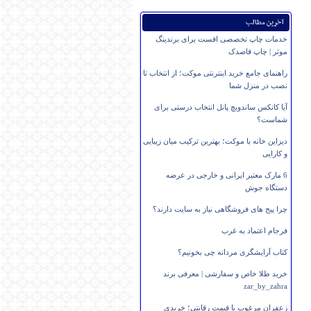
آخرین مطالب
خدمات چاپ تخصصی افست برای برندینگ
موثر | چاپ قاصدک
راهنمای جامع خرید اینترنتی موکت؛ از انتخاب تا
نصب در منزل شما
آیا کانکس ساندویچ پانل انتخاب درستی برای
شماست؟
دیزاین خانه با موکت؛ بهترین ترکیب میان زیبایی
و کارایی
6 مارک معتبر ایرانی و خارجی در عرضه
دستگاه جوش
چرا پیج های فروشگاهی نیاز به سایت دارند؟
فرجام اعتماد به غرب
کتاب آرایشگری مردانه چی بخونیم؟
خرید طلا خاص و سفارشی | معرفی برند
zar_by_zahra
زعفران مرغوب با قیمت رقابتی؛ خریدی