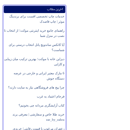
آخرین مطالب
خدمات چاپ تخصصی افست برای برندینگ
موثر | چاپ قاصدک
راهنمای جامع خرید اینترنتی موکت؛ از انتخاب تا
نصب در منزل شما
آیا کانکس ساندویچ پانل انتخاب درستی برای
شماست؟
دیزاین خانه با موکت؛ بهترین ترکیب میان زیبایی
و کارایی
6 مارک معتبر ایرانی و خارجی در عرضه
دستگاه جوش
چرا پیج های فروشگاهی نیاز به سایت دارند؟
فرجام اعتماد به غرب
کتاب آرایشگری مردانه چی بخونیم؟
خرید طلا خاص و سفارشی | معرفی برند
zar_by_zahra
زعفران مرغوب با قیمت رقابتی؛ خریدی