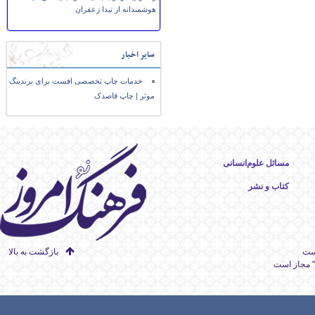
هوشمندانه از تیدا زعفران
سایر اخبار
خدمات چاپ تخصصی افست برای برندینگ
موثر | چاپ قاصدک
مسائل علوم‌انسانی
کتاب و نشر
است
بازگشت به بالا
" مجاز است