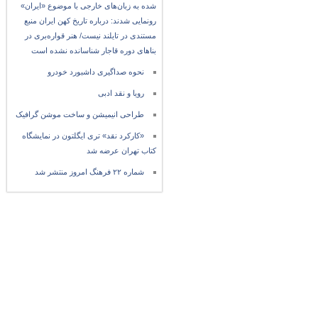
شده به زبان‌های خارجی با موضوع «ایران»
رونمایی شدند: درباره تاریخ کهن ایران منبع
مستندی در تایلند نیست/ هنر قواره‌بری در
بناهای دوره قاجار شناسانده نشده است
نحوه صداگیری داشبورد خودرو
رویا و نقد ادبی
طراحی انیمیشن و ساخت موشن گرافیک
«کارکرد نقد» تری ایگلتون در نمایشگاه
کتاب تهران عرضه شد
شماره ۲۲ فرهنگ امروز منتشر شد