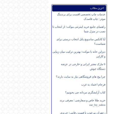
آخرین مطالب
خدمات چاپ تخصصی افست برای برندینگ
موثر | چاپ قاصدک
راهنمای جامع خرید اینترنتی موکت؛ از انتخاب تا
نصب در منزل شما
آیا کانکس ساندویچ پانل انتخاب درستی برای
شماست؟
دیزاین خانه با موکت؛ بهترین ترکیب میان زیبایی
و کارایی
6 مارک معتبر ایرانی و خارجی در عرضه
دستگاه جوش
چرا پیج های فروشگاهی نیاز به سایت دارند؟
فرجام اعتماد به غرب
کتاب آرایشگری مردانه چی بخونیم؟
خرید طلا خاص و سفارشی | معرفی برند
zar_by_zahra
زعفران مرغوب با قیمت رقابتی؛ خریدی