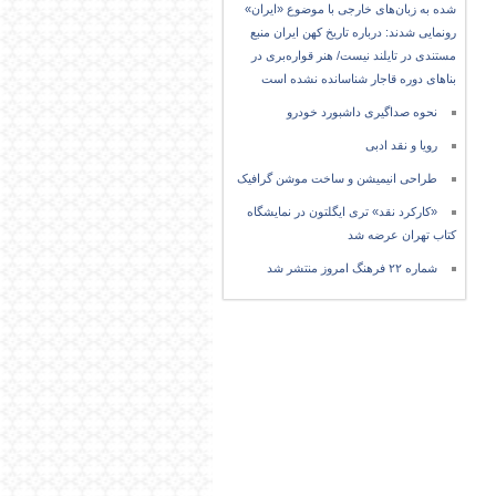
شده به زبان‌های خارجی با موضوع «ایران»
رونمایی شدند: درباره تاریخ کهن ایران منبع
مستندی در تایلند نیست/ هنر قواره‌بری در
بناهای دوره قاجار شناسانده نشده است
نحوه صداگیری داشبورد خودرو
رویا و نقد ادبی
طراحی انیمیشن و ساخت موشن گرافیک
«کارکرد نقد» تری ایگلتون در نمایشگاه
کتاب تهران عرضه شد
شماره ۲۲ فرهنگ امروز منتشر شد