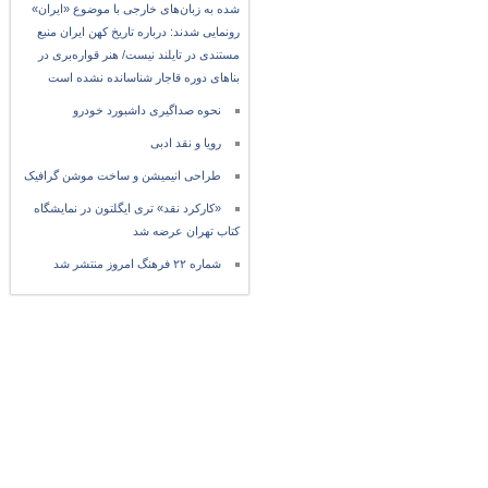
شده به زبان‌های خارجی با موضوع «ایران»
رونمایی شدند: درباره تاریخ کهن ایران منبع
مستندی در تایلند نیست/ هنر قواره‌بری در
بناهای دوره قاجار شناسانده نشده است
نحوه صداگیری داشبورد خودرو
رویا و نقد ادبی
طراحی انیمیشن و ساخت موشن گرافیک
«کارکرد نقد» تری ایگلتون در نمایشگاه
کتاب تهران عرضه شد
شماره ۲۲ فرهنگ امروز منتشر شد