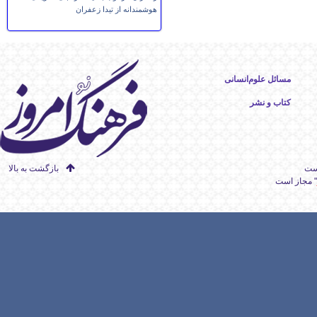
هوشمندانه از تیدا زعفران
مسائل علوم‌انسانی
کتاب و نشر
است
بازگشت به بالا
" مجاز است