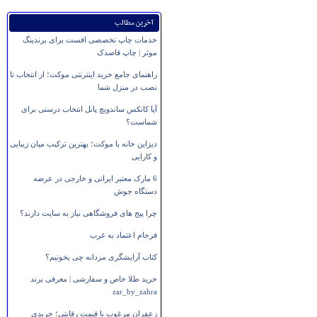
آخرین مطالب
خدمات چاپ تخصصی افست برای برندینگ
موثر | چاپ قاصدک
راهنمای جامع خرید اینترنتی موکت؛ از انتخاب تا
نصب در منزل شما
آیا کانکس ساندویچ پانل انتخاب درستی برای
شماست؟
دیزاین خانه با موکت؛ بهترین ترکیب میان زیبایی
و کارایی
6 مارک معتبر ایرانی و خارجی در عرضه
دستگاه جوش
چرا پیج های فروشگاهی نیاز به سایت دارند؟
فرجام اعتماد به غرب
کتاب آرایشگری مردانه چی بخونیم؟
خرید طلا خاص و سفارشی | معرفی برند
zar_by_zahra
زعفران مرغوب با قیمت رقابتی؛ خریدی