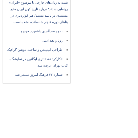
شده به زبان‌های خارجی با موضوع «ایران»
رونمایی شدند: درباره تاریخ کهن ایران منبع
مستندی در تایلند نیست/ هنر قواره‌بری در
بناهای دوره قاجار شناسانده نشده است
نحوه صداگیری داشبورد خودرو
رویا و نقد ادبی
طراحی انیمیشن و ساخت موشن گرافیک
«کارکرد نقد» تری ایگلتون در نمایشگاه
کتاب تهران عرضه شد
شماره ۲۲ فرهنگ امروز منتشر شد