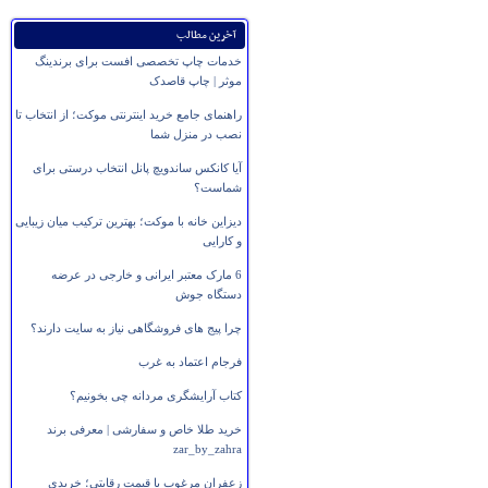
آخرین مطالب
خدمات چاپ تخصصی افست برای برندینگ
موثر | چاپ قاصدک
راهنمای جامع خرید اینترنتی موکت؛ از انتخاب تا
نصب در منزل شما
آیا کانکس ساندویچ پانل انتخاب درستی برای
شماست؟
دیزاین خانه با موکت؛ بهترین ترکیب میان زیبایی
و کارایی
6 مارک معتبر ایرانی و خارجی در عرضه
دستگاه جوش
چرا پیج های فروشگاهی نیاز به سایت دارند؟
فرجام اعتماد به غرب
کتاب آرایشگری مردانه چی بخونیم؟
خرید طلا خاص و سفارشی | معرفی برند
zar_by_zahra
زعفران مرغوب با قیمت رقابتی؛ خریدی