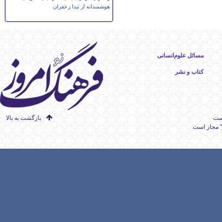
هوشمندانه از تیدا زعفران
مسائل علوم‌انسانی
کتاب و نشر
است
بازگشت به بالا
" مجاز است