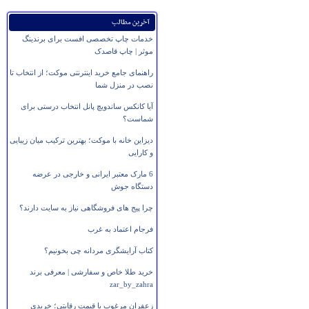
آخرین مطالب
خدمات چاپ تخصصی افست برای برندینگ
موثر | چاپ قاصدک
راهنمای جامع خرید اینترنتی موکت؛ از انتخاب تا
نصب در منزل شما
آیا کانکس ساندویچ پانل انتخاب درستی برای
شماست؟
دیزاین خانه با موکت؛ بهترین ترکیب میان زیبایی
و کارایی
6 مارک معتبر ایرانی و خارجی در عرضه
دستگاه جوش
چرا پیج های فروشگاهی نیاز به سایت دارند؟
فرجام اعتماد به غرب
کتاب آرایشگری مردانه چی بخونیم؟
خرید طلا خاص و سفارشی | معرفی برند
zar_by_zahra
زعفران مرغوب با قیمت رقابتی؛ خریدی