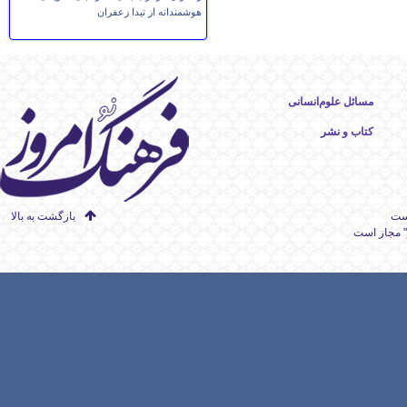
هوشمندانه از تیدا زعفران
مسائل علوم‌انسانی
کتاب و نشر
است
بازگشت به بالا
" مجاز است