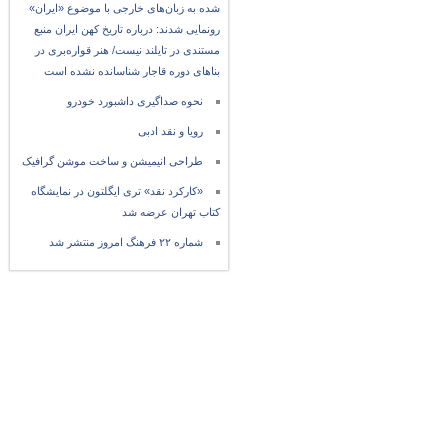
شده به زبان‌های خارجی با موضوع «ایران»
رونمایی شدند: درباره تاریخ کهن ایران منبع
مستندی در تایلند نیست/ هنر قواره‌بری در
بناهای دوره قاجار شناسانده نشده است
نحوه صداگیری داشبورد خودرو
رویا و نقد ادبی
طراحی انیمیشن و ساخت موشن گرافیک
«کارکرد نقد» تری ایگلتون در نمایشگاه
کتاب تهران عرضه شد
شماره ۲۲ فرهنگ امروز منتشر شد