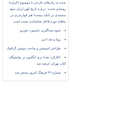
شده به زبان‌های خارجی با موضوع «ایران»
رونمایی شدند: درباره تاریخ کهن ایران منبع
مستندی در تایلند نیست/ هنر قواره‌بری در
بناهای دوره قاجار شناسانده نشده است
نحوه صداگیری داشبورد خودرو
رویا و نقد ادبی
طراحی انیمیشن و ساخت موشن گرافیک
«کارکرد نقد» تری ایگلتون در نمایشگاه
کتاب تهران عرضه شد
شماره ۲۲ فرهنگ امروز منتشر شد