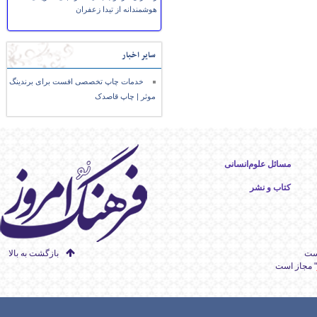
هوشمندانه از تیدا زعفران
سایر اخبار
خدمات چاپ تخصصی افست برای برندینگ
موثر | چاپ قاصدک
مسائل علوم‌انسانی
کتاب و نشر
است
بازگشت به بالا
" مجاز است