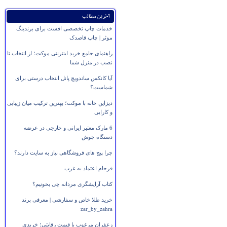
آخرین مطالب
خدمات چاپ تخصصی افست برای برندینگ
موثر | چاپ قاصدک
راهنمای جامع خرید اینترنتی موکت؛ از انتخاب تا
نصب در منزل شما
آیا کانکس ساندویچ پانل انتخاب درستی برای
شماست؟
دیزاین خانه با موکت؛ بهترین ترکیب میان زیبایی
و کارایی
6 مارک معتبر ایرانی و خارجی در عرضه
دستگاه جوش
چرا پیج های فروشگاهی نیاز به سایت دارند؟
فرجام اعتماد به غرب
کتاب آرایشگری مردانه چی بخونیم؟
خرید طلا خاص و سفارشی | معرفی برند
zar_by_zahra
زعفران مرغوب با قیمت رقابتی؛ خریدی