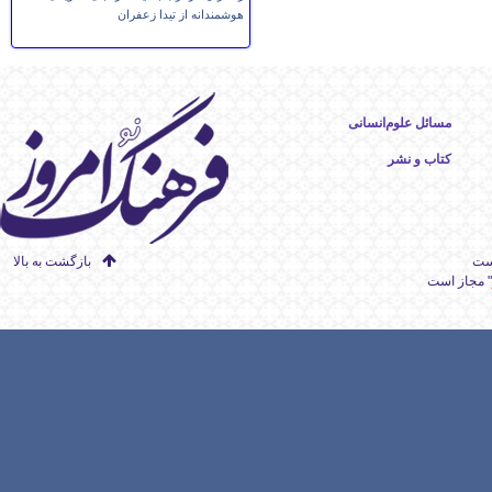
هوشمندانه از تیدا زعفران
مسائل علوم‌انسانی
کتاب و نشر
است
بازگشت به بالا
" مجاز است