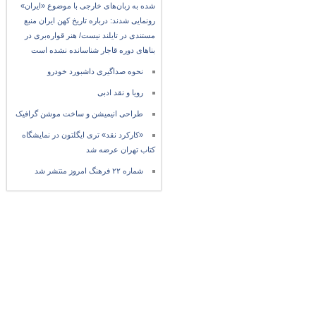
شده به زبان‌های خارجی با موضوع «ایران»
رونمایی شدند: درباره تاریخ کهن ایران منبع
مستندی در تایلند نیست/ هنر قواره‌بری در
بناهای دوره قاجار شناسانده نشده است
نحوه صداگیری داشبورد خودرو
رویا و نقد ادبی
طراحی انیمیشن و ساخت موشن گرافیک
«کارکرد نقد» تری ایگلتون در نمایشگاه
کتاب تهران عرضه شد
شماره ۲۲ فرهنگ امروز منتشر شد