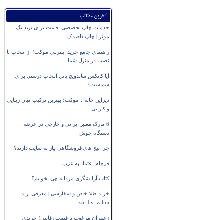
آخرین مطالب
خدمات چاپ تخصصی افست برای برندینگ
موثر | چاپ قاصدک
راهنمای جامع خرید اینترنتی موکت؛ از انتخاب تا
نصب در منزل شما
آیا کانکس ساندویچ پانل انتخاب درستی برای
شماست؟
دیزاین خانه با موکت؛ بهترین ترکیب میان زیبایی
و کارایی
6 مارک معتبر ایرانی و خارجی در عرضه
دستگاه جوش
چرا پیج های فروشگاهی نیاز به سایت دارند؟
فرجام اعتماد به غرب
کتاب آرایشگری مردانه چی بخونیم؟
خرید طلا خاص و سفارشی | معرفی برند
zar_by_zahra
زعفران مرغوب با قیمت رقابتی؛ خریدی