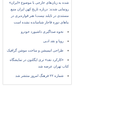
شده به زبان‌های خارجی با موضوع «ایران»
رونمایی شدند: درباره تاریخ کهن ایران منبع
مستندی در تایلند نیست/ هنر قواره‌بری در
بناهای دوره قاجار شناسانده نشده است
نحوه صداگیری داشبورد خودرو
رویا و نقد ادبی
طراحی انیمیشن و ساخت موشن گرافیک
«کارکرد نقد» تری ایگلتون در نمایشگاه
کتاب تهران عرضه شد
شماره ۲۲ فرهنگ امروز منتشر شد