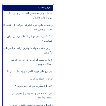
آخرین مطالب
خدمات چاپ تخصصی افست برای برندینگ
موثر | چاپ قاصدک
راهنمای جامع خرید اینترنتی موکت؛ از انتخاب تا
نصب در منزل شما
آیا کانکس ساندویچ پانل انتخاب درستی برای
شماست؟
دیزاین خانه با موکت؛ بهترین ترکیب میان زیبایی
و کارایی
6 مارک معتبر ایرانی و خارجی در عرضه
دستگاه جوش
چرا پیج های فروشگاهی نیاز به سایت دارند؟
فرجام اعتماد به غرب
کتاب آرایشگری مردانه چی بخونیم؟
خرید طلا خاص و سفارشی | معرفی برند
zar_by_zahra
زعفران مرغوب با قیمت رقابتی؛ خریدی