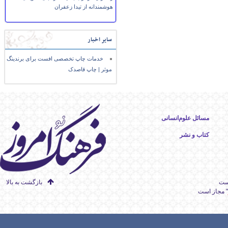
هوشمندانه از تیدا زعفران
سایر اخبار
خدمات چاپ تخصصی افست برای برندینگ
موثر | چاپ قاصدک
مسائل علوم‌انسانی
کتاب و نشر
است
بازگشت به بالا
" مجاز است