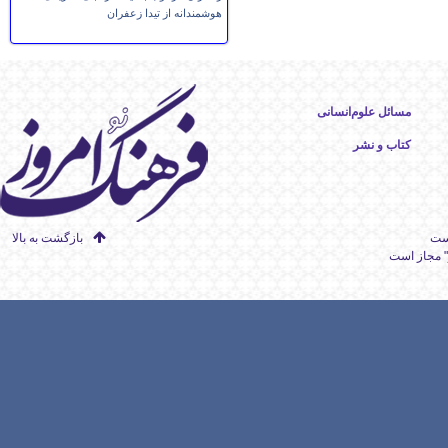
هوشمندانه از تیدا زعفران
مسائل علوم‌انسانی
کتاب و نشر
است
بازگشت به بالا
" مجاز است