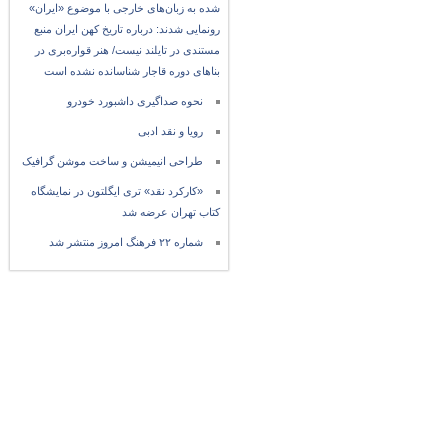
شده به زبان‌های خارجی با موضوع «ایران»
رونمایی شدند: درباره تاریخ کهن ایران منبع
مستندی در تایلند نیست/ هنر قواره‌بری در
بناهای دوره قاجار شناسانده نشده است
نحوه صداگیری داشبورد خودرو
رویا و نقد ادبی
طراحی انیمیشن و ساخت موشن گرافیک
«کارکرد نقد» تری ایگلتون در نمایشگاه
کتاب تهران عرضه شد
شماره ۲۲ فرهنگ امروز منتشر شد