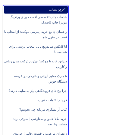
آخرین مطالب
خدمات چاپ تخصصی افست برای برندینگ
موثر | چاپ قاصدک
راهنمای جامع خرید اینترنتی موکت؛ از انتخاب تا
نصب در منزل شما
آیا کانکس ساندویچ پانل انتخاب درستی برای
شماست؟
دیزاین خانه با موکت؛ بهترین ترکیب میان زیبایی
و کارایی
6 مارک معتبر ایرانی و خارجی در عرضه
دستگاه جوش
چرا پیج های فروشگاهی نیاز به سایت دارند؟
فرجام اعتماد به غرب
کتاب آرایشگری مردانه چی بخونیم؟
خرید طلا خاص و سفارشی | معرفی برند
zar_by_zahra
زعفران مرغوب با قیمت رقابتی؛ خریدی