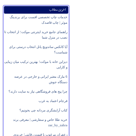
آخرین مطالب
خدمات چاپ تخصصی افست برای برندینگ
موثر | چاپ قاصدک
راهنمای جامع خرید اینترنتی موکت؛ از انتخاب تا
نصب در منزل شما
آیا کانکس ساندویچ پانل انتخاب درستی برای
شماست؟
دیزاین خانه با موکت؛ بهترین ترکیب میان زیبایی
و کارایی
6 مارک معتبر ایرانی و خارجی در عرضه
دستگاه جوش
چرا پیج های فروشگاهی نیاز به سایت دارند؟
فرجام اعتماد به غرب
کتاب آرایشگری مردانه چی بخونیم؟
خرید طلا خاص و سفارشی | معرفی برند
zar_by_zahra
زعفران مرغوب با قیمت رقابتی؛ خریدی