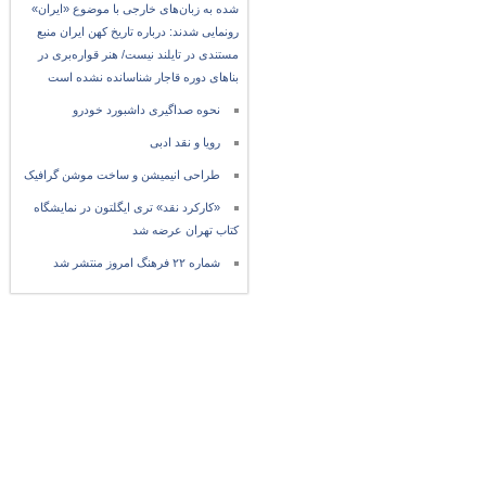
شده به زبان‌های خارجی با موضوع «ایران»
رونمایی شدند: درباره تاریخ کهن ایران منبع
مستندی در تایلند نیست/ هنر قواره‌بری در
بناهای دوره قاجار شناسانده نشده است
نحوه صداگیری داشبورد خودرو
رویا و نقد ادبی
طراحی انیمیشن و ساخت موشن گرافیک
«کارکرد نقد» تری ایگلتون در نمایشگاه
کتاب تهران عرضه شد
شماره ۲۲ فرهنگ امروز منتشر شد