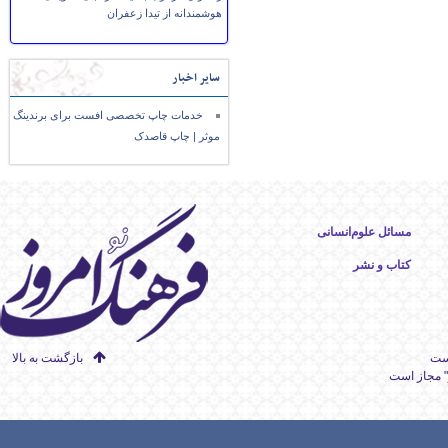
هوشمندانه از تیدا زعفران
سایر اخبار
خدمات چاپ تخصصی افست برای برندینگ
موثر | چاپ قاصدک
مسائل علوم‌انسانی
کتاب و نشر
است
بازگشت به بالا
" مجاز است