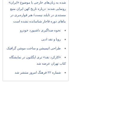
شده به زبان‌های خارجی با موضوع «ایران»
رونمایی شدند: درباره تاریخ کهن ایران منبع
مستندی در تایلند نیست/ هنر قواره‌بری در
بناهای دوره قاجار شناسانده نشده است
نحوه صداگیری داشبورد خودرو
رویا و نقد ادبی
طراحی انیمیشن و ساخت موشن گرافیک
«کارکرد نقد» تری ایگلتون در نمایشگاه
کتاب تهران عرضه شد
شماره ۲۲ فرهنگ امروز منتشر شد