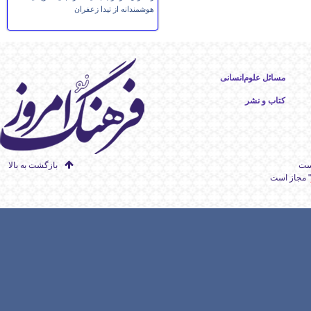
هوشمندانه از تیدا زعفران
مسائل علوم‌انسانی
کتاب و نشر
است
بازگشت به بالا
" مجاز است