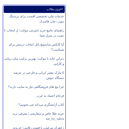
آخرین مطالب
خدمات چاپ تخصصی افست برای برندینگ
موثر | چاپ قاصدک
راهنمای جامع خرید اینترنتی موکت؛ از انتخاب تا
نصب در منزل شما
آیا کانکس ساندویچ پانل انتخاب درستی برای
شماست؟
دیزاین خانه با موکت؛ بهترین ترکیب میان زیبایی
و کارایی
6 مارک معتبر ایرانی و خارجی در عرضه
دستگاه جوش
چرا پیج های فروشگاهی نیاز به سایت دارند؟
فرجام اعتماد به غرب
کتاب آرایشگری مردانه چی بخونیم؟
خرید طلا خاص و سفارشی | معرفی برند
zar_by_zahra
زعفران مرغوب با قیمت رقابتی؛ خریدی