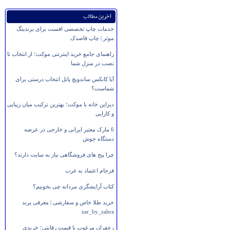
آخرین مطالب
خدمات چاپ تخصصی افست برای برندینگ
موثر | چاپ قاصدک
راهنمای جامع خرید اینترنتی موکت؛ از انتخاب تا
نصب در منزل شما
آیا کانکس ساندویچ پانل انتخاب درستی برای
شماست؟
دیزاین خانه با موکت؛ بهترین ترکیب میان زیبایی
و کارایی
6 مارک معتبر ایرانی و خارجی در عرضه
دستگاه جوش
چرا پیج های فروشگاهی نیاز به سایت دارند؟
فرجام اعتماد به غرب
کتاب آرایشگری مردانه چی بخونیم؟
خرید طلا خاص و سفارشی | معرفی برند
zar_by_zahra
زعفران مرغوب با قیمت رقابتی؛ خریدی