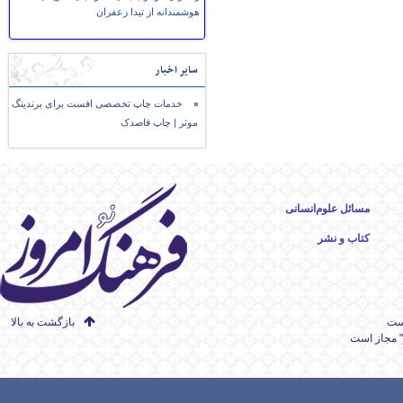
هوشمندانه از تیدا زعفران
سایر اخبار
خدمات چاپ تخصصی افست برای برندینگ
موثر | چاپ قاصدک
مسائل علوم‌انسانی
کتاب و نشر
است
بازگشت به بالا
" مجاز است