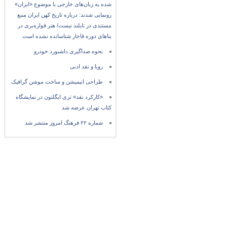
شده به زبان‌های خارجی با موضوع «ایران»
رونمایی شدند: درباره تاریخ کهن ایران منبع
مستندی در تایلند نیست/ هنر قواره‌بری در
بناهای دوره قاجار شناسانده نشده است
نحوه صداگیری داشبورد خودرو
رویا و نقد ادبی
طراحی انیمیشن و ساخت موشن گرافیک
«کارکرد نقد» تری ایگلتون در نمایشگاه
کتاب تهران عرضه شد
شماره ۲۲ فرهنگ امروز منتشر شد