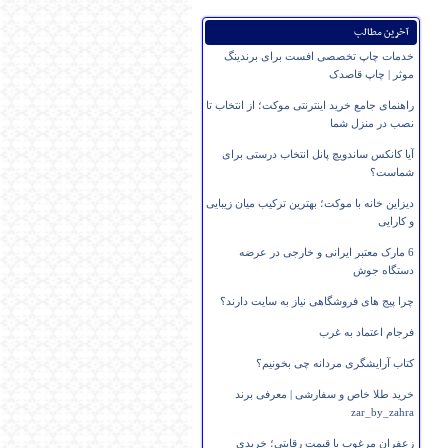
آخرین مطالب
خدمات چاپ تخصصی افست برای برندینگ
موثر | چاپ قاصدک
راهنمای جامع خرید اینترنتی موکت؛ از انتخاب تا
نصب در منزل شما
آیا کانکس ساندویچ پانل انتخاب درستی برای
شماست؟
دیزاین خانه با موکت؛ بهترین ترکیب میان زیبایی
و کارایی
6 مارک معتبر ایرانی و خارجی در عرضه
دستگاه جوش
چرا پیج های فروشگاهی نیاز به سایت دارند؟
فرجام اعتماد به غرب
کتاب آرایشگری مردانه چی بخونیم؟
خرید طلا خاص و سفارشی | معرفی برند
zar_by_zahra
زعفران مرغوب با قیمت رقابتی؛ خریدی