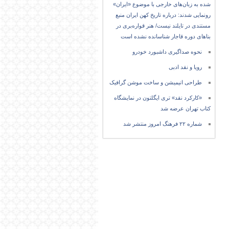
شده به زبان‌های خارجی با موضوع «ایران»
رونمایی شدند: درباره تاریخ کهن ایران منبع
مستندی در تایلند نیست/ هنر قواره‌بری در
بناهای دوره قاجار شناسانده نشده است
نحوه صداگیری داشبورد خودرو
رویا و نقد ادبی
طراحی انیمیشن و ساخت موشن گرافیک
«کارکرد نقد» تری ایگلتون در نمایشگاه
کتاب تهران عرضه شد
شماره ۲۲ فرهنگ امروز منتشر شد