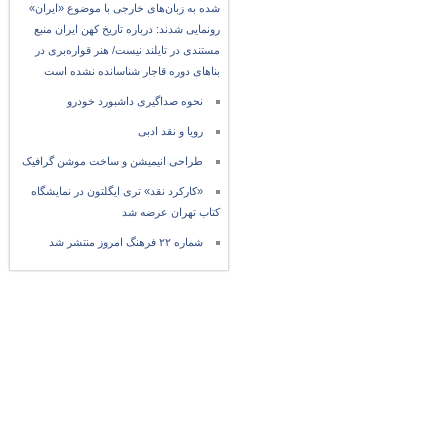
شده به زبان‌های خارجی با موضوع «ایران»
رونمایی شدند: درباره تاریخ کهن ایران منبع
مستندی در تایلند نیست/ هنر قواره‌بری در
بناهای دوره قاجار شناسانده نشده است
نحوه صداگیری داشبورد خودرو
رویا و نقد ادبی
طراحی انیمیشن و ساخت موشن گرافیک
«کارکرد نقد» تری ایگلتون در نمایشگاه
کتاب تهران عرضه شد
شماره ۲۲ فرهنگ امروز منتشر شد