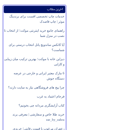
آخرین مطالب
خدمات چاپ تخصصی افست برای برندینگ
موثر | چاپ قاصدک
راهنمای جامع خرید اینترنتی موکت؛ از انتخاب تا
نصب در منزل شما
آیا کانکس ساندویچ پانل انتخاب درستی برای
شماست؟
دیزاین خانه با موکت؛ بهترین ترکیب میان زیبایی
و کارایی
6 مارک معتبر ایرانی و خارجی در عرضه
دستگاه جوش
چرا پیج های فروشگاهی نیاز به سایت دارند؟
فرجام اعتماد به غرب
کتاب آرایشگری مردانه چی بخونیم؟
خرید طلا خاص و سفارشی | معرفی برند
zar_by_zahra
زعفران مرغوب با قیمت رقابتی؛ خریدی