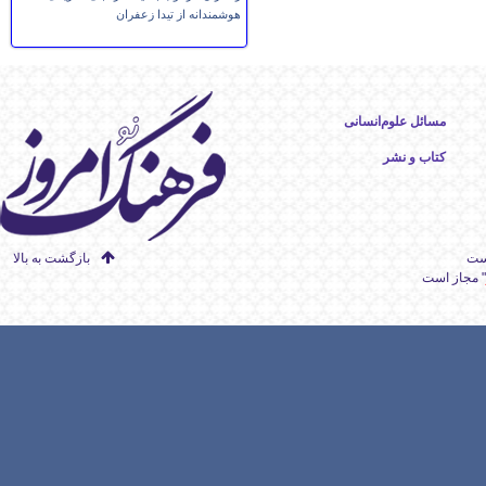
هوشمندانه از تیدا زعفران
مسائل علوم‌انسانی
کتاب و نشر
است
بازگشت به بالا
" مجاز است