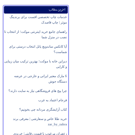
آخرین مطالب
خدمات چاپ تخصصی افست برای برندینگ
موثر | چاپ قاصدک
راهنمای جامع خرید اینترنتی موکت؛ از انتخاب تا
نصب در منزل شما
آیا کانکس ساندویچ پانل انتخاب درستی برای
شماست؟
دیزاین خانه با موکت؛ بهترین ترکیب میان زیبایی
و کارایی
6 مارک معتبر ایرانی و خارجی در عرضه
دستگاه جوش
چرا پیج های فروشگاهی نیاز به سایت دارند؟
فرجام اعتماد به غرب
کتاب آرایشگری مردانه چی بخونیم؟
خرید طلا خاص و سفارشی | معرفی برند
zar_by_zahra
زعفران مرغوب با قیمت رقابتی؛ خریدی