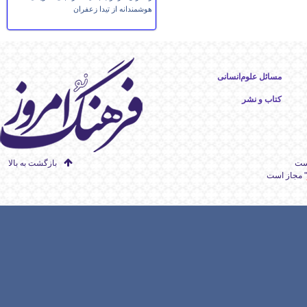
هوشمندانه از تیدا زعفران
مسائل علوم‌انسانی
کتاب و نشر
است
بازگشت به بالا
" مجاز است