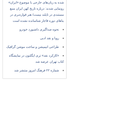
شده به زبان‌های خارجی با موضوع «ایران»
رونمایی شدند: درباره تاریخ کهن ایران منبع
مستندی در تایلند نیست/ هنر قواره‌بری در
بناهای دوره قاجار شناسانده نشده است
نحوه صداگیری داشبورد خودرو
رویا و نقد ادبی
طراحی انیمیشن و ساخت موشن گرافیک
«کارکرد نقد» تری ایگلتون در نمایشگاه
کتاب تهران عرضه شد
شماره ۲۲ فرهنگ امروز منتشر شد