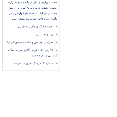
شده به زبان‌های خارجی با موضوع «ایران»
رونمایی شدند: درباره تاریخ کهن ایران منبع
مستندی در تایلند نیست/ هنر قواره‌بری در
بناهای دوره قاجار شناسانده نشده است
نحوه صداگیری داشبورد خودرو
رویا و نقد ادبی
طراحی انیمیشن و ساخت موشن گرافیک
«کارکرد نقد» تری ایگلتون در نمایشگاه
کتاب تهران عرضه شد
شماره ۲۲ فرهنگ امروز منتشر شد