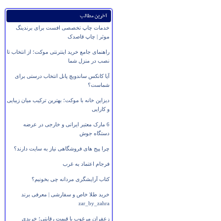
آخرین مطالب
خدمات چاپ تخصصی افست برای برندینگ
موثر | چاپ قاصدک
راهنمای جامع خرید اینترنتی موکت؛ از انتخاب تا
نصب در منزل شما
آیا کانکس ساندویچ پانل انتخاب درستی برای
شماست؟
دیزاین خانه با موکت؛ بهترین ترکیب میان زیبایی
و کارایی
6 مارک معتبر ایرانی و خارجی در عرضه
دستگاه جوش
چرا پیج های فروشگاهی نیاز به سایت دارند؟
فرجام اعتماد به غرب
کتاب آرایشگری مردانه چی بخونیم؟
خرید طلا خاص و سفارشی | معرفی برند
zar_by_zahra
زعفران مرغوب با قیمت رقابتی؛ خریدی