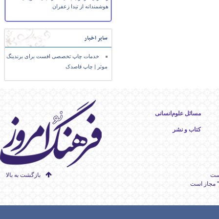
هوشمندانه از تیدا زعفران
سایر اخبار
خدمات چاپ تخصصی افست برای برندینگ
موثر | چاپ قاصدک
مسائل علوم‌انسانی
کتاب و نشر
است
بازگشت به بالا
" مجاز است