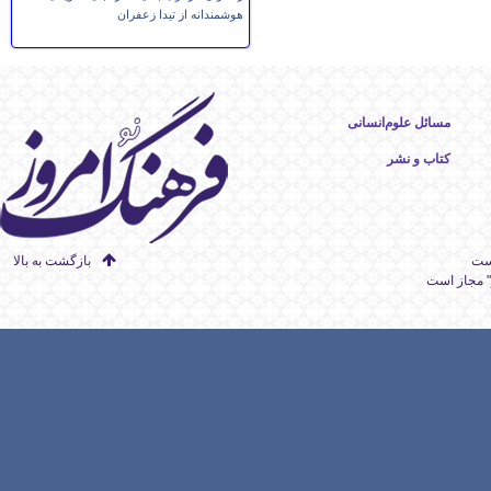
هوشمندانه از تیدا زعفران
مسائل علوم‌انسانی
کتاب و نشر
است
بازگشت به بالا
" مجاز است