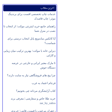
آخرین مطالب
خدمات چاپ تخصصی افست برای برندینگ
موثر | چاپ قاصدک
راهنمای جامع خرید اینترنتی موکت؛ از انتخاب تا
نصب در منزل شما
آیا کانکس ساندویچ پانل انتخاب درستی برای
شماست؟
دیزاین خانه با موکت؛ بهترین ترکیب میان زیبایی
و کارایی
6 مارک معتبر ایرانی و خارجی در عرضه
دستگاه جوش
چرا پیج های فروشگاهی نیاز به سایت دارند؟
فرجام اعتماد به غرب
کتاب آرایشگری مردانه چی بخونیم؟
خرید طلا خاص و سفارشی | معرفی برند
zar_by_zahra
زعفران مرغوب با قیمت رقابتی؛ خریدی