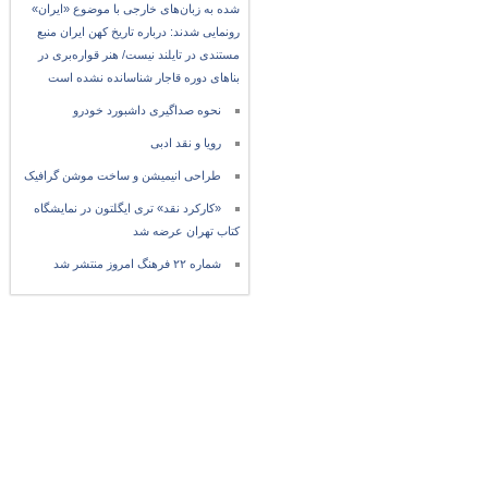
شده به زبان‌های خارجی با موضوع «ایران»
رونمایی شدند: درباره تاریخ کهن ایران منبع
مستندی در تایلند نیست/ هنر قواره‌بری در
بناهای دوره قاجار شناسانده نشده است
نحوه صداگیری داشبورد خودرو
رویا و نقد ادبی
طراحی انیمیشن و ساخت موشن گرافیک
«کارکرد نقد» تری ایگلتون در نمایشگاه
کتاب تهران عرضه شد
شماره ۲۲ فرهنگ امروز منتشر شد