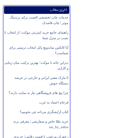
آخرین مطالب
خدمات چاپ تخصصی افست برای برندینگ
موثر | چاپ قاصدک
راهنمای جامع خرید اینترنتی موکت؛ از انتخاب تا
نصب در منزل شما
آیا کانکس ساندویچ پانل انتخاب درستی برای
شماست؟
دیزاین خانه با موکت؛ بهترین ترکیب میان زیبایی
و کارایی
6 مارک معتبر ایرانی و خارجی در عرضه
دستگاه جوش
چرا پیج های فروشگاهی نیاز به سایت دارند؟
فرجام اعتماد به غرب
کتاب آرایشگری مردانه چی بخونیم؟
خرید طلا خاص و سفارشی | معرفی برند
zar_by_zahra
زعفران مرغوب با قیمت رقابتی؛ خریدی