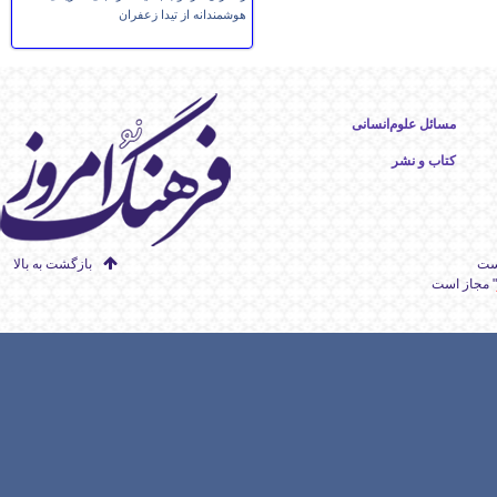
هوشمندانه از تیدا زعفران
مسائل علوم‌انسانی
کتاب و نشر
است
بازگشت به بالا
" مجاز است