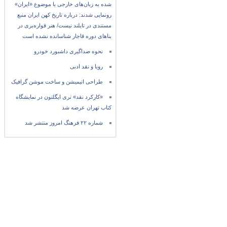
شده به زبان‌های خارجی با موضوع «ایران»
رونمایی شدند: درباره تاریخ کهن ایران منبع
مستندی در تایلند نیست/ هنر قواره‌بری در
بناهای دوره قاجار شناسانده نشده است
نحوه صداگیری داشبورد خودرو
رویا و نقد ادبی
طراحی انیمیشن و ساخت موشن گرافیک
«کارکرد نقد» تری ایگلتون در نمایشگاه
کتاب تهران عرضه شد
شماره ۲۲ فرهنگ امروز منتشر شد