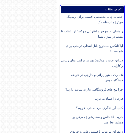
آخرین مطالب
خدمات چاپ تخصصی افست برای برندینگ
موثر | چاپ قاصدک
راهنمای جامع خرید اینترنتی موکت؛ از انتخاب تا
نصب در منزل شما
آیا کانکس ساندویچ پانل انتخاب درستی برای
شماست؟
دیزاین خانه با موکت؛ بهترین ترکیب میان زیبایی
و کارایی
6 مارک معتبر ایرانی و خارجی در عرضه
دستگاه جوش
چرا پیج های فروشگاهی نیاز به سایت دارند؟
فرجام اعتماد به غرب
کتاب آرایشگری مردانه چی بخونیم؟
خرید طلا خاص و سفارشی | معرفی برند
zar_by_zahra
زعفران مرغوب با قیمت رقابتی؛ خریدی