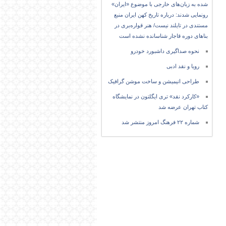
شده به زبان‌های خارجی با موضوع «ایران»
رونمایی شدند: درباره تاریخ کهن ایران منبع
مستندی در تایلند نیست/ هنر قواره‌بری در
بناهای دوره قاجار شناسانده نشده است
نحوه صداگیری داشبورد خودرو
رویا و نقد ادبی
طراحی انیمیشن و ساخت موشن گرافیک
«کارکرد نقد» تری ایگلتون در نمایشگاه
کتاب تهران عرضه شد
شماره ۲۲ فرهنگ امروز منتشر شد