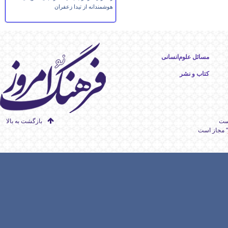
هوشمندانه از تیدا زعفران
مسائل علوم‌انسانی
کتاب و نشر
است
بازگشت به بالا
" مجاز است