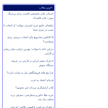
آخرین مطالب
خدمات چاپ تخصصی افست برای برندینگ
موثر | چاپ قاصدک
راهنمای جامع خرید اینترنتی موکت؛ از انتخاب تا
نصب در منزل شما
آیا کانکس ساندویچ پانل انتخاب درستی برای
شماست؟
دیزاین خانه با موکت؛ بهترین ترکیب میان زیبایی
و کارایی
6 مارک معتبر ایرانی و خارجی در عرضه
دستگاه جوش
چرا پیج های فروشگاهی نیاز به سایت دارند؟
فرجام اعتماد به غرب
کتاب آرایشگری مردانه چی بخونیم؟
خرید طلا خاص و سفارشی | معرفی برند
zar_by_zahra
زعفران مرغوب با قیمت رقابتی؛ خریدی