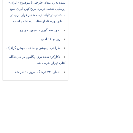
شده به زبان‌های خارجی با موضوع «ایران»
رونمایی شدند: درباره تاریخ کهن ایران منبع
مستندی در تایلند نیست/ هنر قواره‌بری در
بناهای دوره قاجار شناسانده نشده است
نحوه صداگیری داشبورد خودرو
رویا و نقد ادبی
طراحی انیمیشن و ساخت موشن گرافیک
«کارکرد نقد» تری ایگلتون در نمایشگاه
کتاب تهران عرضه شد
شماره ۲۲ فرهنگ امروز منتشر شد