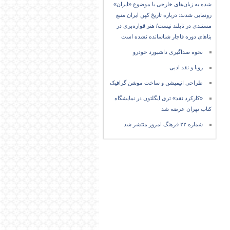
شده به زبان‌های خارجی با موضوع «ایران»
رونمایی شدند: درباره تاریخ کهن ایران منبع
مستندی در تایلند نیست/ هنر قواره‌بری در
بناهای دوره قاجار شناسانده نشده است
نحوه صداگیری داشبورد خودرو
رویا و نقد ادبی
طراحی انیمیشن و ساخت موشن گرافیک
«کارکرد نقد» تری ایگلتون در نمایشگاه
کتاب تهران عرضه شد
شماره ۲۲ فرهنگ امروز منتشر شد