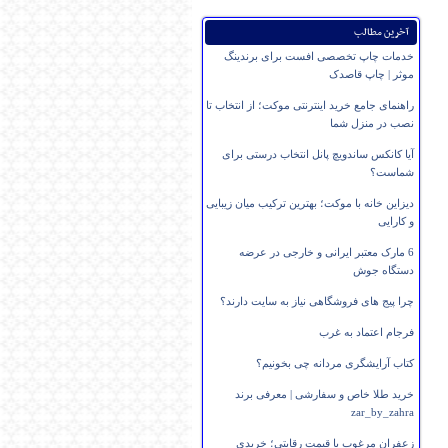
آخرین مطالب
خدمات چاپ تخصصی افست برای برندینگ
موثر | چاپ قاصدک
راهنمای جامع خرید اینترنتی موکت؛ از انتخاب تا
نصب در منزل شما
آیا کانکس ساندویچ پانل انتخاب درستی برای
شماست؟
دیزاین خانه با موکت؛ بهترین ترکیب میان زیبایی
و کارایی
6 مارک معتبر ایرانی و خارجی در عرضه
دستگاه جوش
چرا پیج های فروشگاهی نیاز به سایت دارند؟
فرجام اعتماد به غرب
کتاب آرایشگری مردانه چی بخونیم؟
خرید طلا خاص و سفارشی | معرفی برند
zar_by_zahra
زعفران مرغوب با قیمت رقابتی؛ خریدی