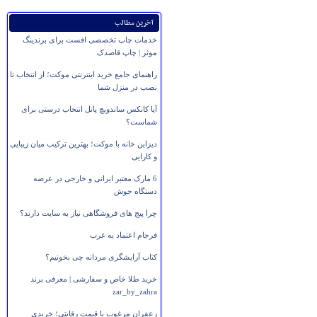
آخرین مطالب
خدمات چاپ تخصصی افست برای برندینگ
موثر | چاپ قاصدک
راهنمای جامع خرید اینترنتی موکت؛ از انتخاب تا
نصب در منزل شما
آیا کانکس ساندویچ پانل انتخاب درستی برای
شماست؟
دیزاین خانه با موکت؛ بهترین ترکیب میان زیبایی
و کارایی
6 مارک معتبر ایرانی و خارجی در عرضه
دستگاه جوش
چرا پیج های فروشگاهی نیاز به سایت دارند؟
فرجام اعتماد به غرب
کتاب آرایشگری مردانه چی بخونیم؟
خرید طلا خاص و سفارشی | معرفی برند
zar_by_zahra
زعفران مرغوب با قیمت رقابتی؛ خریدی