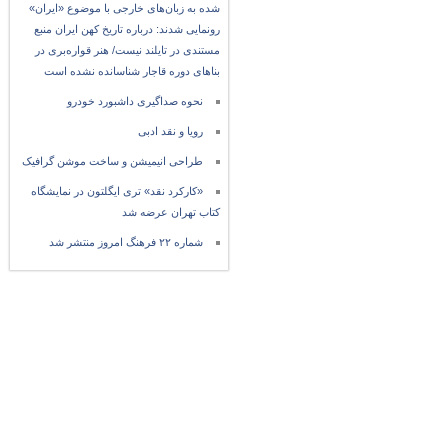
شده به زبان‌های خارجی با موضوع «ایران»
رونمایی شدند: درباره تاریخ کهن ایران منبع
مستندی در تایلند نیست/ هنر قواره‌بری در
بناهای دوره قاجار شناسانده نشده است
نحوه صداگیری داشبورد خودرو
رویا و نقد ادبی
طراحی انیمیشن و ساخت موشن گرافیک
«کارکرد نقد» تری ایگلتون در نمایشگاه
کتاب تهران عرضه شد
شماره ۲۲ فرهنگ امروز منتشر شد