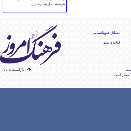
هوشمندانه از تیدا زعفران
مسائل علوم‌انسانی
کتاب و نشر
است
بازگشت به بالا
" مجاز است