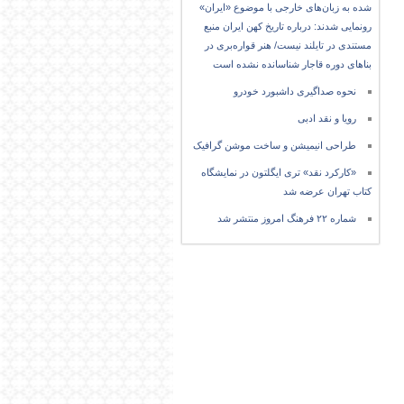
شده به زبان‌های خارجی با موضوع «ایران»
رونمایی شدند: درباره تاریخ کهن ایران منبع
مستندی در تایلند نیست/ هنر قواره‌بری در
بناهای دوره قاجار شناسانده نشده است
نحوه صداگیری داشبورد خودرو
رویا و نقد ادبی
طراحی انیمیشن و ساخت موشن گرافیک
«کارکرد نقد» تری ایگلتون در نمایشگاه
کتاب تهران عرضه شد
شماره ۲۲ فرهنگ امروز منتشر شد