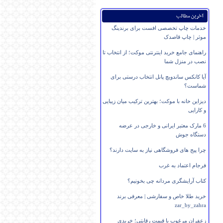
آخرین مطالب
خدمات چاپ تخصصی افست برای برندینگ
موثر | چاپ قاصدک
راهنمای جامع خرید اینترنتی موکت؛ از انتخاب تا
نصب در منزل شما
آیا کانکس ساندویچ پانل انتخاب درستی برای
شماست؟
دیزاین خانه با موکت؛ بهترین ترکیب میان زیبایی
و کارایی
6 مارک معتبر ایرانی و خارجی در عرضه
دستگاه جوش
چرا پیج های فروشگاهی نیاز به سایت دارند؟
فرجام اعتماد به غرب
کتاب آرایشگری مردانه چی بخونیم؟
خرید طلا خاص و سفارشی | معرفی برند
zar_by_zahra
زعفران مرغوب با قیمت رقابتی؛ خریدی