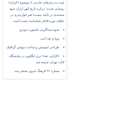
شده به زبان‌های خارجی با موضوع «ایران»
رونمایی شدند: درباره تاریخ کهن ایران منبع
مستندی در تایلند نیست/ هنر قواره‌بری در
بناهای دوره قاجار شناسانده نشده است
نحوه صداگیری داشبورد خودرو
رویا و نقد ادبی
طراحی انیمیشن و ساخت موشن گرافیک
«کارکرد نقد» تری ایگلتون در نمایشگاه
کتاب تهران عرضه شد
شماره ۲۲ فرهنگ امروز منتشر شد