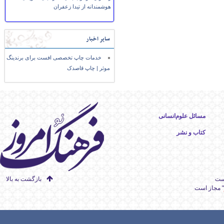
هوشمندانه از تیدا زعفران
سایر اخبار
خدمات چاپ تخصصی افست برای برندینگ
موثر | چاپ قاصدک
مسائل علوم‌انسانی
کتاب و نشر
است
بازگشت به بالا
" مجاز است