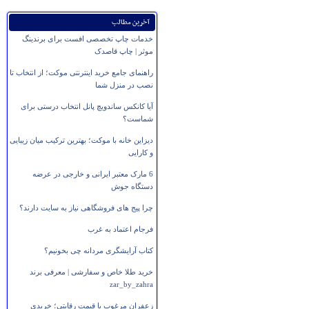
آخرین مطالب
خدمات چاپ تخصصی افست برای برندینگ
موثر | چاپ قاصدک
راهنمای جامع خرید اینترنتی موکت؛ از انتخاب تا
نصب در منزل شما
آیا کانکس ساندویچ پانل انتخاب درستی برای
شماست؟
دیزاین خانه با موکت؛ بهترین ترکیب میان زیبایی
و کارایی
6 مارک معتبر ایرانی و خارجی در عرضه
دستگاه جوش
چرا پیج های فروشگاهی نیاز به سایت دارند؟
فرجام اعتماد به غرب
کتاب آرایشگری مردانه چی بخونیم؟
خرید طلا خاص و سفارشی | معرفی برند
zar_by_zahra
زعفران مرغوب با قیمت رقابتی؛ خریدی