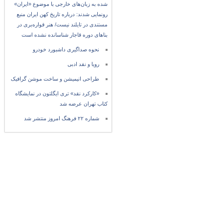
شده به زبان‌های خارجی با موضوع «ایران»
رونمایی شدند: درباره تاریخ کهن ایران منبع
مستندی در تایلند نیست/ هنر قواره‌بری در
بناهای دوره قاجار شناسانده نشده است
نحوه صداگیری داشبورد خودرو
رویا و نقد ادبی
طراحی انیمیشن و ساخت موشن گرافیک
«کارکرد نقد» تری ایگلتون در نمایشگاه
کتاب تهران عرضه شد
شماره ۲۲ فرهنگ امروز منتشر شد