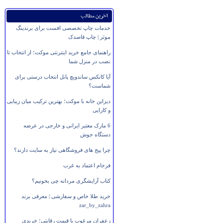
آخرین مطالب
خدمات چاپ تخصصی افست برای برندینگ
موثر | چاپ قاصدک
راهنمای جامع خرید اینترنتی موکت؛ از انتخاب تا
نصب در منزل شما
آیا کانکس ساندویچ پانل انتخاب درستی برای
شماست؟
دیزاین خانه با موکت؛ بهترین ترکیب میان زیبایی
و کارایی
6 مارک معتبر ایرانی و خارجی در عرضه
دستگاه جوش
چرا پیج های فروشگاهی نیاز به سایت دارند؟
فرجام اعتماد به غرب
کتاب آرایشگری مردانه چی بخونیم؟
خرید طلا خاص و سفارشی | معرفی برند
zar_by_zahra
زعفران مرغوب با قیمت رقابتی؛ خریدی