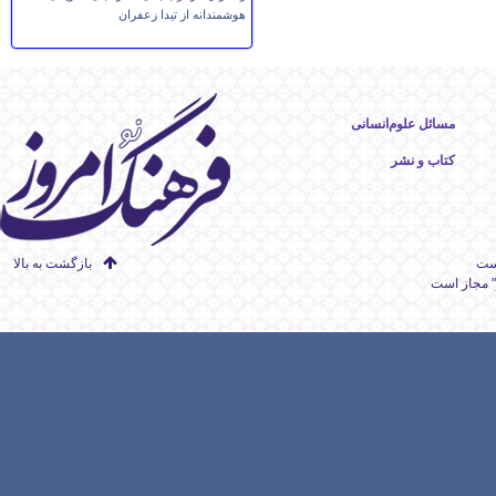
هوشمندانه از تیدا زعفران
مسائل علوم‌انسانی
کتاب و نشر
است
بازگشت به بالا
" مجاز است