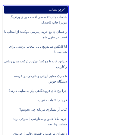
آخرین مطالب
خدمات چاپ تخصصی افست برای برندینگ
موثر | چاپ قاصدک
راهنمای جامع خرید اینترنتی موکت؛ از انتخاب تا
نصب در منزل شما
آیا کانکس ساندویچ پانل انتخاب درستی برای
شماست؟
دیزاین خانه با موکت؛ بهترین ترکیب میان زیبایی
و کارایی
6 مارک معتبر ایرانی و خارجی در عرضه
دستگاه جوش
چرا پیج های فروشگاهی نیاز به سایت دارند؟
فرجام اعتماد به غرب
کتاب آرایشگری مردانه چی بخونیم؟
خرید طلا خاص و سفارشی | معرفی برند
zar_by_zahra
زعفران مرغوب با قیمت رقابتی؛ خریدی