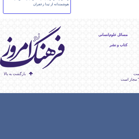
هوشمندانه از تیدا زعفران
مسائل علوم‌انسانی
کتاب و نشر
است
بازگشت به بالا
" مجاز است