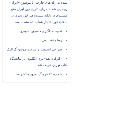
شده به زبان‌های خارجی با موضوع «ایران»
رونمایی شدند: درباره تاریخ کهن ایران منبع
مستندی در تایلند نیست/ هنر قواره‌بری در
بناهای دوره قاجار شناسانده نشده است
نحوه صداگیری داشبورد خودرو
رویا و نقد ادبی
طراحی انیمیشن و ساخت موشن گرافیک
«کارکرد نقد» تری ایگلتون در نمایشگاه
کتاب تهران عرضه شد
شماره ۲۲ فرهنگ امروز منتشر شد