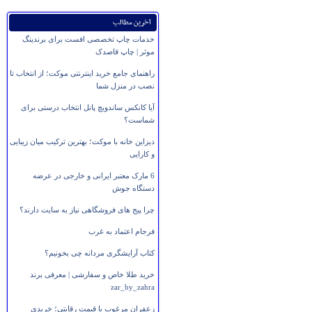
آخرین مطالب
خدمات چاپ تخصصی افست برای برندینگ
موثر | چاپ قاصدک
راهنمای جامع خرید اینترنتی موکت؛ از انتخاب تا
نصب در منزل شما
آیا کانکس ساندویچ پانل انتخاب درستی برای
شماست؟
دیزاین خانه با موکت؛ بهترین ترکیب میان زیبایی
و کارایی
6 مارک معتبر ایرانی و خارجی در عرضه
دستگاه جوش
چرا پیج های فروشگاهی نیاز به سایت دارند؟
فرجام اعتماد به غرب
کتاب آرایشگری مردانه چی بخونیم؟
خرید طلا خاص و سفارشی | معرفی برند
zar_by_zahra
زعفران مرغوب با قیمت رقابتی؛ خریدی