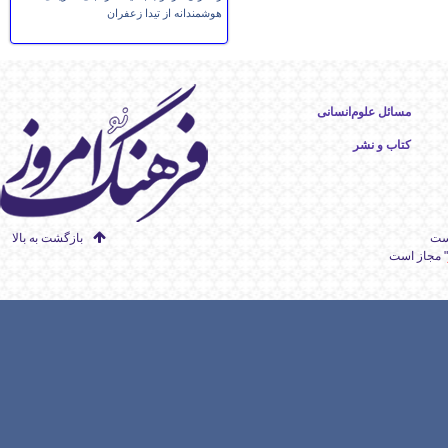
هوشمندانه از تیدا زعفران
مسائل علوم‌انسانی
کتاب و نشر
است
بازگشت به بالا
" مجاز است