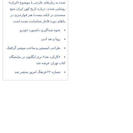
شده به زبان‌های خارجی با موضوع «ایران»
رونمایی شدند: درباره تاریخ کهن ایران منبع
مستندی در تایلند نیست/ هنر قواره‌بری در
بناهای دوره قاجار شناسانده نشده است
نحوه صداگیری داشبورد خودرو
رویا و نقد ادبی
طراحی انیمیشن و ساخت موشن گرافیک
«کارکرد نقد» تری ایگلتون در نمایشگاه
کتاب تهران عرضه شد
شماره ۲۲ فرهنگ امروز منتشر شد