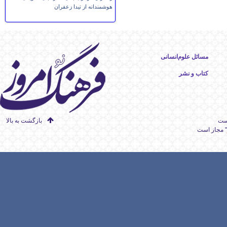
هوشمندانه از تیدا زعفران
مسائل علوم‌انسانی
کتاب و نشر
است
بازگشت به بالا
" مجاز است