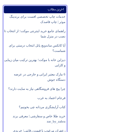
آخرین مطالب
خدمات چاپ تخصصی افست برای برندینگ
موثر | چاپ قاصدک
راهنمای جامع خرید اینترنتی موکت؛ از انتخاب تا
نصب در منزل شما
آیا کانکس ساندویچ پانل انتخاب درستی برای
شماست؟
دیزاین خانه با موکت؛ بهترین ترکیب میان زیبایی
و کارایی
6 مارک معتبر ایرانی و خارجی در عرضه
دستگاه جوش
چرا پیج های فروشگاهی نیاز به سایت دارند؟
فرجام اعتماد به غرب
کتاب آرایشگری مردانه چی بخونیم؟
خرید طلا خاص و سفارشی | معرفی برند
zar_by_zahra
زعفران مرغوب با قیمت رقابتی؛ خریدی