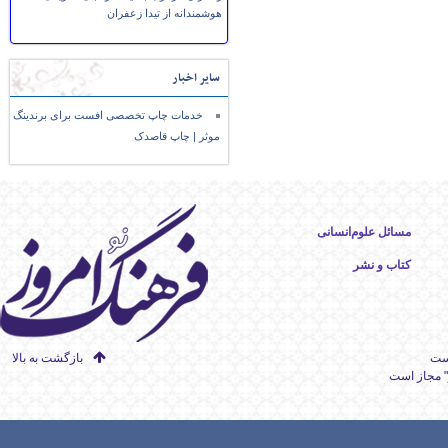
هوشمندانه از تیدا زعفران
سایر اخبار
خدمات چاپ تخصصی افست برای برندینگ
موثر | چاپ قاصدک
مسائل علوم‌انسانی
کتاب و نشر
است
بازگشت به بالا
" مجاز است