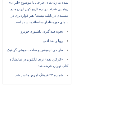
شده به زبان‌های خارجی با موضوع «ایران»
رونمایی شدند: درباره تاریخ کهن ایران منبع
مستندی در تایلند نیست/ هنر قواره‌بری در
بناهای دوره قاجار شناسانده نشده است
نحوه صداگیری داشبورد خودرو
رویا و نقد ادبی
طراحی انیمیشن و ساخت موشن گرافیک
«کارکرد نقد» تری ایگلتون در نمایشگاه
کتاب تهران عرضه شد
شماره ۲۲ فرهنگ امروز منتشر شد