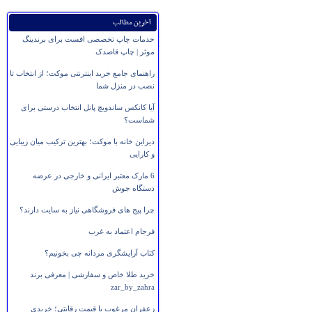
آخرین مطالب
خدمات چاپ تخصصی افست برای برندینگ
موثر | چاپ قاصدک
راهنمای جامع خرید اینترنتی موکت؛ از انتخاب تا
نصب در منزل شما
آیا کانکس ساندویچ پانل انتخاب درستی برای
شماست؟
دیزاین خانه با موکت؛ بهترین ترکیب میان زیبایی
و کارایی
6 مارک معتبر ایرانی و خارجی در عرضه
دستگاه جوش
چرا پیج های فروشگاهی نیاز به سایت دارند؟
فرجام اعتماد به غرب
کتاب آرایشگری مردانه چی بخونیم؟
خرید طلا خاص و سفارشی | معرفی برند
zar_by_zahra
زعفران مرغوب با قیمت رقابتی؛ خریدی