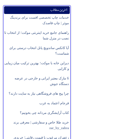
آخرین مطالب
خدمات چاپ تخصصی افست برای برندینگ
موثر | چاپ قاصدک
راهنمای جامع خرید اینترنتی موکت؛ از انتخاب تا
نصب در منزل شما
آیا کانکس ساندویچ پانل انتخاب درستی برای
شماست؟
دیزاین خانه با موکت؛ بهترین ترکیب میان زیبایی
و کارایی
6 مارک معتبر ایرانی و خارجی در عرضه
دستگاه جوش
چرا پیج های فروشگاهی نیاز به سایت دارند؟
فرجام اعتماد به غرب
کتاب آرایشگری مردانه چی بخونیم؟
خرید طلا خاص و سفارشی | معرفی برند
zar_by_zahra
زعفران مرغوب با قیمت رقابتی؛ خریدی