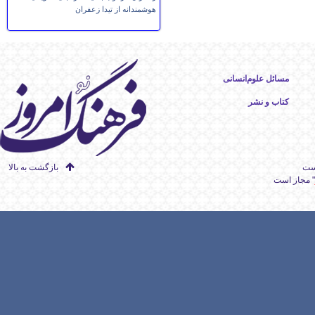
هوشمندانه از تیدا زعفران
مسائل علوم‌انسانی
کتاب و نشر
است
بازگشت به بالا
" مجاز است