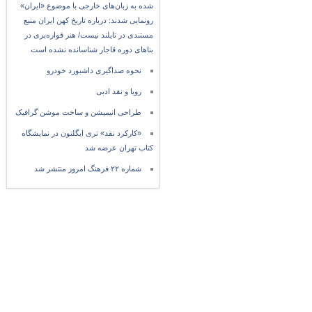
شده به زبان‌های خارجی با موضوع «ایران»
رونمایی شدند: درباره تاریخ کهن ایران منبع
مستندی در تایلند نیست/ هنر قواره‌بری در
بناهای دوره قاجار شناسانده نشده است
نحوه صداگیری داشبورد خودرو
رویا و نقد ادبی
طراحی انیمیشن و ساخت موشن گرافیک
«کارکرد نقد» تری ایگلتون در نمایشگاه
کتاب تهران عرضه شد
شماره ۲۲ فرهنگ امروز منتشر شد