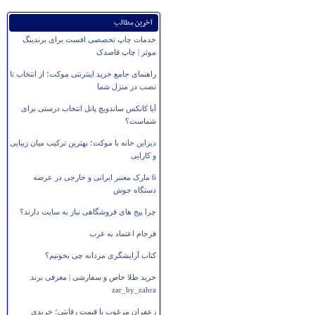
آخرین مطالب
خدمات چاپ تخصصی افست برای برندینگ
موثر | چاپ قاصدک
راهنمای جامع خرید اینترنتی موکت؛ از انتخاب تا
نصب در منزل شما
آیا کانکس ساندویچ پانل انتخاب درستی برای
شماست؟
دیزاین خانه با موکت؛ بهترین ترکیب میان زیبایی
و کارایی
6 مارک معتبر ایرانی و خارجی در عرضه
دستگاه جوش
چرا پیج های فروشگاهی نیاز به سایت دارند؟
فرجام اعتماد به غرب
کتاب آرایشگری مردانه چی بخونیم؟
خرید طلا خاص و سفارشی | معرفی برند
zar_by_zahra
زعفران مرغوب با قیمت رقابتی؛ خریدی