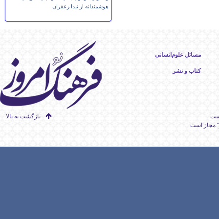
هوشمندانه از تیدا زعفران
مسائل علوم‌انسانی
کتاب و نشر
است
بازگشت به بالا
" مجاز است