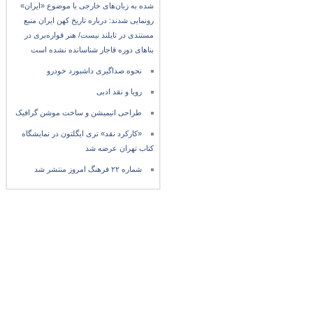
شده به زبان‌های خارجی با موضوع «ایران»
رونمایی شدند: درباره تاریخ کهن ایران منبع
مستندی در تایلند نیست/ هنر قواره‌بری در
بناهای دوره قاجار شناسانده نشده است
نحوه صداگیری داشبورد خودرو
رویا و نقد ادبی
طراحی انیمیشن و ساخت موشن گرافیک
«کارکرد نقد» تری ایگلتون در نمایشگاه
کتاب تهران عرضه شد
شماره ۲۲ فرهنگ امروز منتشر شد