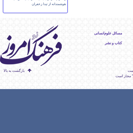
هوشمندانه از تیدا زعفران
مسائل علوم‌انسانی
کتاب و نشر
است
بازگشت به بالا
" مجاز است