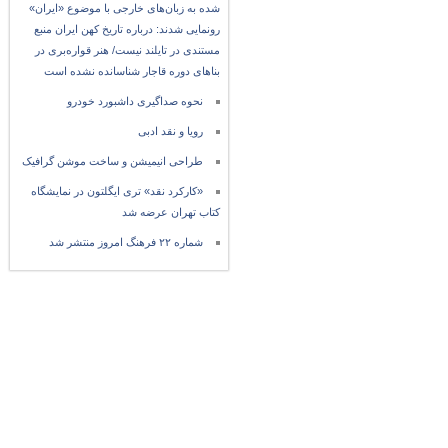
شده به زبان‌های خارجی با موضوع «ایران»
رونمایی شدند: درباره تاریخ کهن ایران منبع
مستندی در تایلند نیست/ هنر قواره‌بری در
بناهای دوره قاجار شناسانده نشده است
نحوه صداگیری داشبورد خودرو
رویا و نقد ادبی
طراحی انیمیشن و ساخت موشن گرافیک
«کارکرد نقد» تری ایگلتون در نمایشگاه
کتاب تهران عرضه شد
شماره ۲۲ فرهنگ امروز منتشر شد