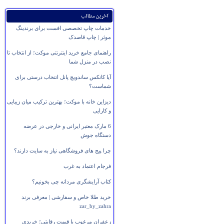
آخرین مطالب
خدمات چاپ تخصصی افست برای برندینگ
موثر | چاپ قاصدک
راهنمای جامع خرید اینترنتی موکت؛ از انتخاب تا
نصب در منزل شما
آیا کانکس ساندویچ پانل انتخاب درستی برای
شماست؟
دیزاین خانه با موکت؛ بهترین ترکیب میان زیبایی
و کارایی
6 مارک معتبر ایرانی و خارجی در عرضه
دستگاه جوش
چرا پیج های فروشگاهی نیاز به سایت دارند؟
فرجام اعتماد به غرب
کتاب آرایشگری مردانه چی بخونیم؟
خرید طلا خاص و سفارشی | معرفی برند
zar_by_zahra
زعفران مرغوب با قیمت رقابتی؛ خریدی